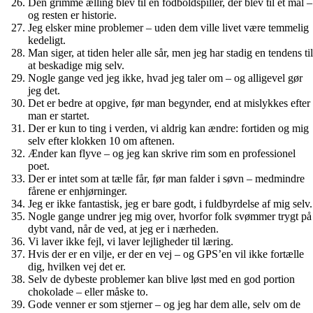
Den grimme ælling blev til en fodboldspiller, der blev til et mål –
og resten er historie.
Jeg elsker mine problemer – uden dem ville livet være temmelig
kedeligt.
Man siger, at tiden heler alle sår, men jeg har stadig en tendens til
at beskadige mig selv.
Nogle gange ved jeg ikke, hvad jeg taler om – og alligevel gør
jeg det.
Det er bedre at opgive, før man begynder, end at mislykkes efter
man er startet.
Der er kun to ting i verden, vi aldrig kan ændre: fortiden og mig
selv efter klokken 10 om aftenen.
Ænder kan flyve – og jeg kan skrive rim som en professionel
poet.
Der er intet som at tælle får, før man falder i søvn – medmindre
fårene er enhjørninger.
Jeg er ikke fantastisk, jeg er bare godt, i fuldbyrdelse af mig selv.
Nogle gange undrer jeg mig over, hvorfor folk svømmer trygt på
dybt vand, når de ved, at jeg er i nærheden.
Vi laver ikke fejl, vi laver lejligheder til læring.
Hvis der er en vilje, er der en vej – og GPS’en vil ikke fortælle
dig, hvilken vej det er.
Selv de dybeste problemer kan blive løst med en god portion
chokolade – eller måske to.
Gode venner er som stjerner – og jeg har dem alle, selv om de