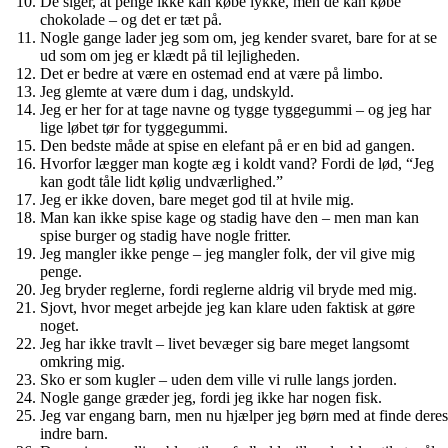
De siger, at penge ikke kan købe lykke, men de kan købe
chokolade – og det er tæt på.
Nogle gange lader jeg som om, jeg kender svaret, bare for at se
ud som om jeg er klædt på til lejligheden.
Det er bedre at være en ostemad end at være på limbo.
Jeg glemte at være dum i dag, undskyld.
Jeg er her for at tage navne og tygge tyggegummi – og jeg har
lige løbet tør for tyggegummi.
Den bedste måde at spise en elefant på er en bid ad gangen.
Hvorfor lægger man kogte æg i koldt vand? Fordi de lød, “Jeg
kan godt tåle lidt kølig undværlighed.”
Jeg er ikke doven, bare meget god til at hvile mig.
Man kan ikke spise kage og stadig have den – men man kan
spise burger og stadig have nogle fritter.
Jeg mangler ikke penge – jeg mangler folk, der vil give mig
penge.
Jeg bryder reglerne, fordi reglerne aldrig vil bryde med mig.
Sjovt, hvor meget arbejde jeg kan klare uden faktisk at gøre
noget.
Jeg har ikke travlt – livet bevæger sig bare meget langsomt
omkring mig.
Sko er som kugler – uden dem ville vi rulle langs jorden.
Nogle gange græder jeg, fordi jeg ikke har nogen fisk.
Jeg var engang barn, men nu hjælper jeg børn med at finde deres
indre barn.