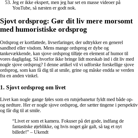
Jeg er ikke ekspert, men jeg har set en masse videoer på
YouTube, så næsten er godt nok.
Sjovt ordsprog: Gør dit liv mere morsomt
med humoristiske ordsprog
Ordsprog er kortfattede, livserfaringer, der udtrykker en generel
sandhed eller visdom. Mens mange ordsprog er dybe og
tankevækkende, kan sjove ordsprog tilføje en element af humor til
vores dagligdag. Så hvorfor ikke bringe lidt morskab ind i dit liv med
nogle sjove ordsprog? I denne artikel vil vi udforske forskellige sjove
ordsprog, som kan få dig til at smile, grine og måske endda se verden
fra en anden vinkel.
1. Sjovt ordsprog om livet
Livet kan nogle gange føles som en rutsjebanetur fyldt med både op-
og nedture. Her er nogle sjove ordsprog, der sætter tingene i perspektiv
og får dig til at smile.
“Livet er som et kamera. Fokuser på det gode, indfang de
fantastiske øjeblikke, og hvis noget går galt, så tag et nyt
billede!” – Ukendt