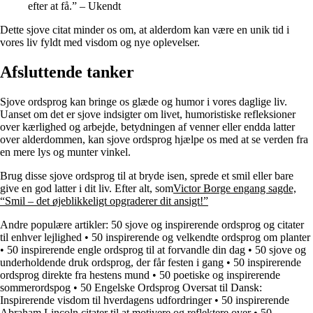
efter at få.” – Ukendt
Dette sjove citat minder os om, at alderdom kan være en unik tid i
vores liv fyldt med visdom og nye oplevelser.
Afsluttende tanker
Sjove ordsprog kan bringe os glæde og humor i vores daglige liv.
Uanset om det er sjove indsigter om livet, humoristiske refleksioner
over kærlighed og arbejde, betydningen af venner eller endda latter
over alderdommen, kan sjove ordsprog hjælpe os med at se verden fra
en mere lys og munter vinkel.
Brug disse sjove ordsprog til at bryde isen, sprede et smil eller bare
give en god latter i dit liv. Efter alt, som
Victor Borge engang sagde,
“Smil – det øjeblikkeligt opgraderer dit ansigt!”
Andre populære artikler:
50 sjove og inspirerende ordsprog og citater
til enhver lejlighed
•
50 inspirerende og velkendte ordsprog om planter
•
50 inspirerende engle ordsprog til at forvandle din dag
•
50 sjove og
underholdende druk ordsprog, der får festen i gang
•
50 inspirerende
ordsprog direkte fra hestens mund
•
50 poetiske og inspirerende
sommerordspog
•
50 Engelske Ordsprog Oversat til Dansk:
Inspirerende visdom til hverdagens udfordringer
•
50 inspirerende
Abraham Lincoln citater til at motivere og reflektere over
•
50