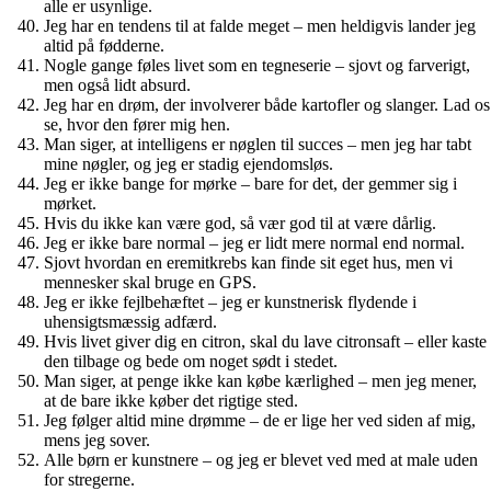
alle er usynlige.
Jeg har en tendens til at falde meget – men heldigvis lander jeg
altid på fødderne.
Nogle gange føles livet som en tegneserie – sjovt og farverigt,
men også lidt absurd.
Jeg har en drøm, der involverer både kartofler og slanger. Lad os
se, hvor den fører mig hen.
Man siger, at intelligens er nøglen til succes – men jeg har tabt
mine nøgler, og jeg er stadig ejendomsløs.
Jeg er ikke bange for mørke – bare for det, der gemmer sig i
mørket.
Hvis du ikke kan være god, så vær god til at være dårlig.
Jeg er ikke bare normal – jeg er lidt mere normal end normal.
Sjovt hvordan en eremitkrebs kan finde sit eget hus, men vi
mennesker skal bruge en GPS.
Jeg er ikke fejlbehæftet – jeg er kunstnerisk flydende i
uhensigtsmæssig adfærd.
Hvis livet giver dig en citron, skal du lave citronsaft – eller kaste
den tilbage og bede om noget sødt i stedet.
Man siger, at penge ikke kan købe kærlighed – men jeg mener,
at de bare ikke køber det rigtige sted.
Jeg følger altid mine drømme – de er lige her ved siden af mig,
mens jeg sover.
Alle børn er kunstnere – og jeg er blevet ved med at male uden
for stregerne.