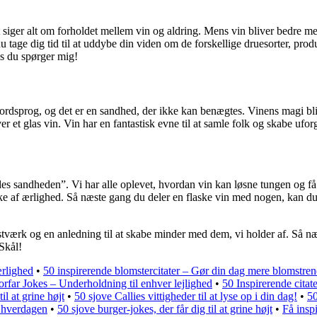
siger alt om forholdet mellem vin og aldring. Mens vin bliver bedre med 
u tage dig tid til at uddybe din viden om de forskellige druesorter, 
s du spørger mig!
ordsprog, og det er en sandhed, der ikke kan benægtes. Vinens magi bli
ver et glas vin. Vin har en fantastisk evne til at samle folk og skabe uf
ndes sandheden”. Vi har alle oplevet, hvordan vin kan løsne tungen og få 
 af ærlighed. Så næste gang du deler en flaske vin med nogen, kan du 
stværk og en anledning til at skabe minder med dem, vi holder af. Så næs
Skål!
ærlighed
•
50 inspirerende blomstercitater – Gør din dag mere blomstren
rfar Jokes – Underholdning til enhver lejlighed
•
50 Inspirerende citat
il at grine højt
•
50 sjove Callies vittigheder til at lyse op i din dag!
•
50
 i hverdagen
•
50 sjove burger-jokes, der får dig til at grine højt
•
Få insp