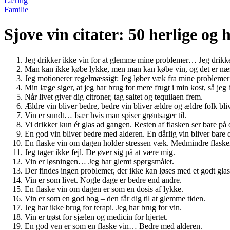
Læring
Familie
Sjove vin citater: 50 herlige og
Jeg drikker ikke vin for at glemme mine problemer… Jeg drikke
Man kan ikke købe lykke, men man kan købe vin, og det er næ
Jeg motionerer regelmæssigt: Jeg løber væk fra mine probleme
Min læge siger, at jeg har brug for mere frugt i min kost, så jeg
Når livet giver dig citroner, tag saltet og tequilaen frem.
Ældre vin bliver bedre, bedre vin bliver ældre og ældre folk bli
Vin er sundt… Især hvis man spiser grøntsager til.
Vi drikker kun ét glas ad gangen. Resten af flasken ser bare p
En god vin bliver bedre med alderen. En dårlig vin bliver bare d
En flaske vin om dagen holder stressen væk. Medmindre flaske
Jeg tager ikke fejl. De øver sig på at være mig.
Vin er løsningen… Jeg har glemt spørgsmålet.
Der findes ingen problemer, der ikke kan løses med et godt gl
Vin er som livet. Nogle dage er bedre end andre.
En flaske vin om dagen er som en dosis af lykke.
Vin er som en god bog – den får dig til at glemme tiden.
Jeg har ikke brug for terapi. Jeg har brug for vin.
Vin er trøst for sjælen og medicin for hjertet.
En god ven er som en flaske vin… Bedre med alderen.