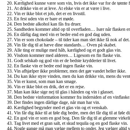
Kærlighed kunne være som vin, hvis det ikke var for de tømte fl
At drikke vin er at leve. At elske vin er at være i live.
Vin er ikke blot et job, det er en livsstil.
En fest uden vin er bare et møde.
Den bedste alkohol kan fås fra druer.
Sandheden kommer altid op til overfladen… Især når flasken er
En dårlig dag med vin er bedre end en god dag uden.
Vin er som chokolade – til tider kan man slet ikke få nok af det.
Vin får dig til at hæve dine standards… Oven på skabet.
Alle ting er mulige med håb, kærlighed og et godt glas vin.
Visdom kommer med alderen… Ligesom en fin flaske vin.
Godt selskab og god vin er de bedste krydderier til livet.
En flaske vin er bedre end ingen flaske vin.
Vin afhjælper ikke problemer, men det gør vandet heller ikke.
Du kan ikke styre vinden, men du kan drikke vin, mens du vent
Vin er kunst, som man kan smage.
Vin er ikke blot en drik, det er en rejse.
Man kan ikke sige nej til glas i hånden og vin i glasset.
Den bedste vinformation kommer fra indersiden af en vinflaske
Der findes ingen dårlige dage, når man har vin.
Kærlighed begynder med et glas vin og et venskab.
Vin får dig ikke til at føle dig bedre, men det får dig til at føle d
En god vin er som en god bog. Den får dig til at glemme virkeli
Tag livet med et gran salt, et skud tequila og en god flaske vin.
Nogle gange må man vælge mellem to onder. Jeg vælger altid v