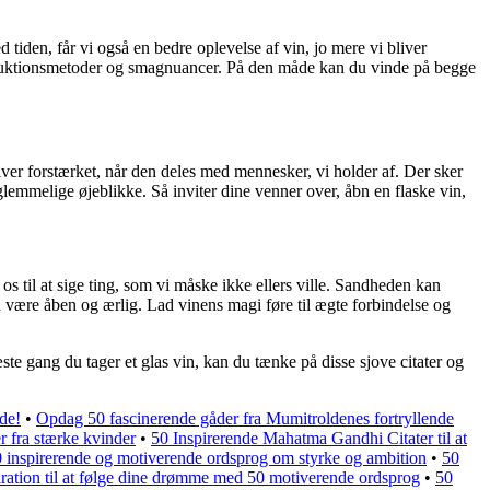
tiden, får vi også en bedre oplevelse af vin, jo mere vi bliver
produktionsmetoder og smagnuancer. På den måde kan du vinde på begge
ver forstærket, når den deles med mennesker, vi holder af. Der sker
orglemmelige øjeblikke. Så inviter dine venner over, åbn en flaske vin,
os til at sige ting, som vi måske ikke ellers ville. Sandheden kan
være åben og ærlig. Lad vinens magi føre til ægte forbindelse og
te gang du tager et glas vin, kan du tænke på disse sjove citater og
de!
•
Opdag 50 fascinerende gåder fra Mumitroldenes fortryllende
er fra stærke kvinder
•
50 Inspirerende Mahatma Gandhi Citater til at
 inspirerende og motiverende ordsprog om styrke og ambition
•
50
iration til at følge dine drømme med 50 motiverende ordsprog
•
50