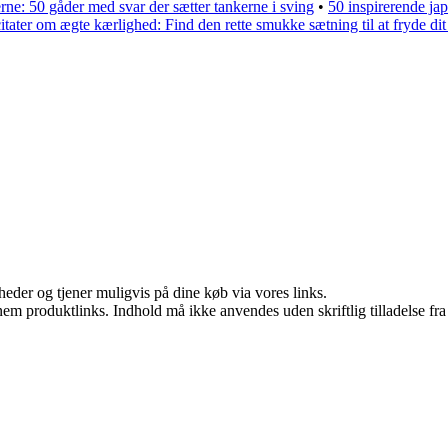
rne: 50 gåder med svar der sætter tankerne i sving
•
50 inspirerende j
itater om ægte kærlighed: Find den rette smukke sætning til at fryde dit 
eder og tjener muligvis på dine køb via vores links.
nem produktlinks. Indhold må ikke anvendes uden skriftlig tilladelse fra