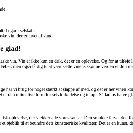
ade.
id i godt selskab.
ke vin, der er lavet af vand.
e glad!
aske vin. Vin er ikke kun en drik, det er en oplevelse. Og for at tilføje l
ine læber, men også få dig til at værdsætte vinens skønne verden endnu mer
 har vi brug for noget stærkt at slappe af med, og det er her vinen ko
et er den ultimative form for selvforkælelse og terapi. Så lad os hæve g
tetisk oplevelse, der vækker alle vores sanser. Den smukke farve, den fo
et øjeblik til at beundre dets kunstneriske kvaliteter. Det er en kunst, 