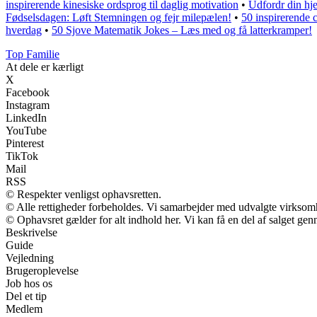
inspirerende kinesiske ordsprog til daglig motivation
•
Udfordr din hje
Fødselsdagen: Løft Stemningen og fejr milepælen!
•
50 inspirerende c
hverdag
•
50 Sjove Matematik Jokes – Læs med og få latterkramper!
Top Familie
At dele er kærligt
X
Facebook
Instagram
LinkedIn
YouTube
Pinterest
TikTok
Mail
RSS
© Respekter venligst ophavsretten.
© Alle rettigheder forbeholdes. Vi samarbejder med udvalgte virksomh
© Ophavsret gælder for alt indhold her. Vi kan få en del af salget gen
Beskrivelse
Guide
Vejledning
Brugeroplevelse
Job hos os
Del et tip
Medlem