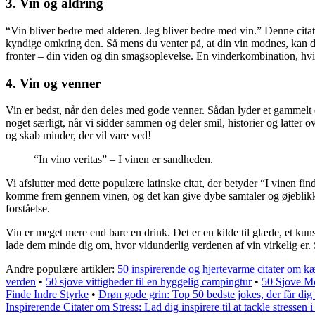
3. Vin og aldring
“Vin bliver bedre med alderen. Jeg bliver bedre med vin.” Denne citat 
kyndige omkring den. Så mens du venter på, at din vin modnes, kan d
fronter – din viden og din smagsoplevelse. En vinderkombination, hvi
4. Vin og venner
Vin er bedst, når den deles med gode venner. Sådan lyder et gammelt 
noget særligt, når vi sidder sammen og deler smil, historier og latter o
og skab minder, der vil vare ved!
“In vino veritas” – I vinen er sandheden.
Vi afslutter med dette populære latinske citat, der betyder “I vinen fi
komme frem gennem vinen, og det kan give dybe samtaler og øjeblikke
forståelse.
Vin er meget mere end bare en drink. Det er en kilde til glæde, et kun
lade dem minde dig om, hvor vidunderlig verdenen af vin virkelig er. 
Andre populære artikler:
50 inspirerende og hjertevarme citater om k
verden
•
50 sjove vittigheder til en hyggelig campingtur
•
50 Sjove Mo
Finde Indre Styrke
•
Drøn gode grin: Top 50 bedste jokes, der får dig t
Inspirerende Citater om Stress: Lad dig inspirere til at tackle stressen