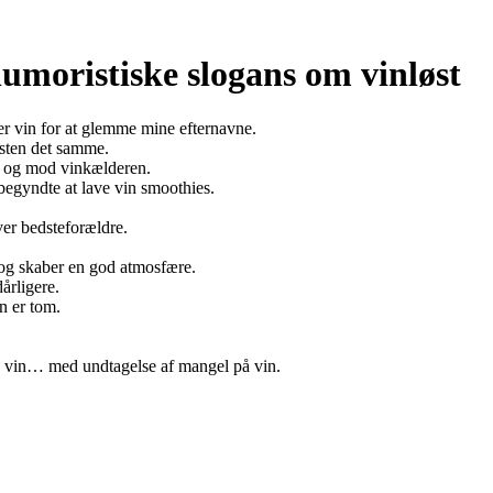
 humoristiske slogans om vinløst
r vin for at glemme mine efternavne.
sten det samme.
r og mod vinkælderen.
 begyndte at lave vin smoothies.
ver bedsteforældre.
å og skaber en god atmosfære.
årligere.
n er tom.
as vin… med undtagelse af mangel på vin.