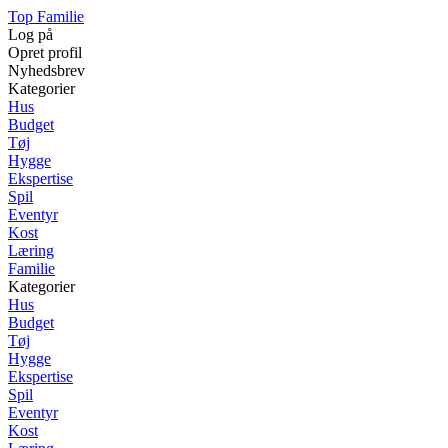
Top Familie
Log på
Opret profil
Nyhedsbrev
Kategorier
Hus
Budget
Tøj
Hygge
Ekspertise
Spil
Eventyr
Kost
Læring
Familie
Kategorier
Hus
Budget
Tøj
Hygge
Ekspertise
Spil
Eventyr
Kost