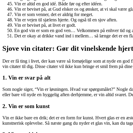
Vin er altid en god idé. Både før og efter idéen.
Vin er beviset på, at Gud elsker os og ønsker, at vi skal være gl
Vin er som venner, det er aldrig for meget.
Vin er vejen til sjælens hjerte. Og også til en sjov aften.
Vin er beviset på, at livet er godt.
En god vin er som en god ven… Velkommen på enhver tid og alt
Det er okay at drikke vand ind i mellem… så længe det er en flas
Sjove vin citater: Gør dit vinelskende hjert
Der er få ting i livet, der kan være så fornøjelige som at nyde en god fl
vin citater til dig. Disse citater vil ikke kun bringe et smil frem på d
1. Vin er svar på alt
Som nogle siger, “Vin er løsningen. Hvad var spørgsmålet?” Nogle dage
eller bare vil nyde en hyggelig aften derhjemme, er vin altid svaret. D
2. Vin er som kunst
Vin er ikke bare en drik; det er en form for kunst. Hvert glas er en æs
kunstnerisk oplevelse. Så næste gang du nyder et glas vin, kan du tage 