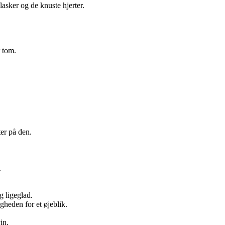
asker og de knuste hjerter.
 tom.
er på den.
.
ig ligeglad.
gheden for et øjeblik.
in.