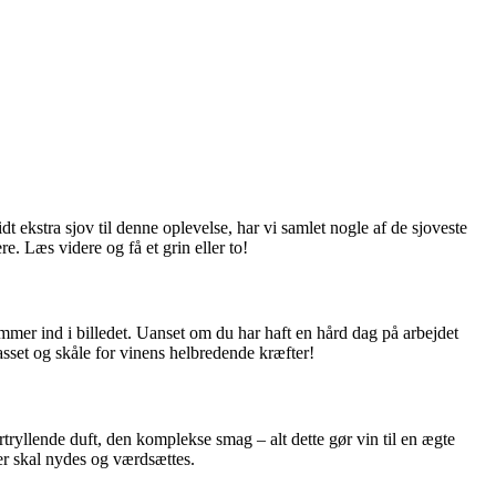
idt ekstra sjov til denne oplevelse, har vi samlet nogle af de sjoveste
e. Læs videre og få et grin eller to!
mmer ind i billedet. Uanset om du har haft en hård dag på arbejdet
lasset og skåle for vinens helbredende kræfter!
rtryllende duft, den komplekse smag – alt dette gør vin til en ægte
der skal nydes og værdsættes.