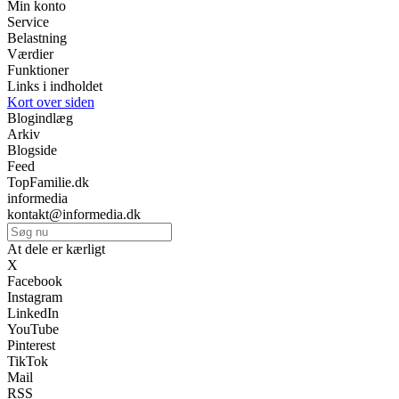
Min konto
Service
Belastning
Værdier
Funktioner
Links i indholdet
Kort over siden
Blogindlæg
Arkiv
Blogside
Feed
TopFamilie.dk
informedia
kontakt@informedia.dk
At dele er kærligt
X
Facebook
Instagram
LinkedIn
YouTube
Pinterest
TikTok
Mail
RSS