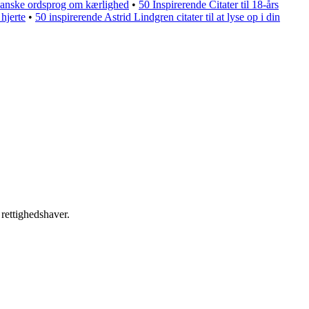
apanske ordsprog om kærlighed
•
50 Inspirerende Citater til 18-års
hjerte
•
50 inspirerende Astrid Lindgren citater til at lyse op i din
 rettighedshaver.