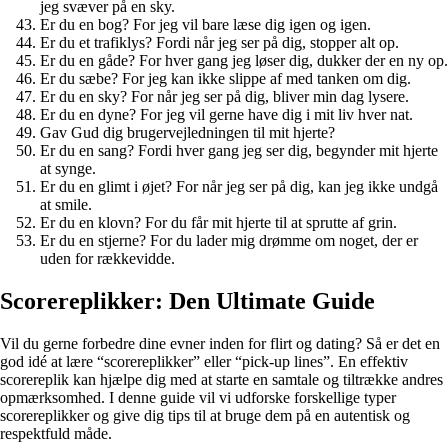
jeg svæver på en sky.
Er du en bog? For jeg vil bare læse dig igen og igen.
Er du et trafiklys? Fordi når jeg ser på dig, stopper alt op.
Er du en gåde? For hver gang jeg løser dig, dukker der en ny op.
Er du sæbe? For jeg kan ikke slippe af med tanken om dig.
Er du en sky? For når jeg ser på dig, bliver min dag lysere.
Er du en dyne? For jeg vil gerne have dig i mit liv hver nat.
Gav Gud dig brugervejledningen til mit hjerte?
Er du en sang? Fordi hver gang jeg ser dig, begynder mit hjerte
at synge.
Er du en glimt i øjet? For når jeg ser på dig, kan jeg ikke undgå
at smile.
Er du en klovn? For du får mit hjerte til at sprutte af grin.
Er du en stjerne? For du lader mig drømme om noget, der er
uden for rækkevidde.
Scorereplikker: Den Ultimate Guide
Vil du gerne forbedre dine evner inden for flirt og dating? Så er det en
god idé at lære “scorereplikker” eller “pick-up lines”. En effektiv
scorereplik kan hjælpe dig med at starte en samtale og tiltrække andres
opmærksomhed. I denne guide vil vi udforske forskellige typer
scorereplikker og give dig tips til at bruge dem på en autentisk og
respektfuld måde.