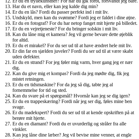
Er du en tryllekunstner? For når du gik forbi, forsvandt jeg bare.
Har du et navn, eller kan jeg kalde dig min?
Er du en lås? Fordi du passer perfekt ind i mit liv.
Undskyld, men kan du svømme? Fordi jeg er faldet i dine øjne.
Er du en fotograf? For du har netop fanget mit hjerte på billedet.
Er du en vejretjeneste? For du bringer solskin i mit liv.
Kan du låne mig et kamera? Jeg vil gerne bevare dette øjeblik
for altid.
Er du et mirakel? For du ser ud til at have ændret hele mit liv.
Er din far en sjælden juveler? Fordi du ser ud til at være skabt
uden defekter.
Er du en strand? For jeg føler mig varm, hver gang jeg er nær
dig.
Kan du give mig et kompas? Fordi da jeg mødte dig, fik jeg
mistet retningen.
Er du en tidsmaskine? For da jeg så dig, tabte jeg al
fornemmelse for tid og sted.
Kan du svare på et spørgsmål? Hvornår kan jeg se dig igen?
Er du en trappeskæring? Fordi når jeg ser dig, føles mine ben
svage.
Er du madekspert? Fordi du ser ud til at kende opskriften på at
berøre mit hjerte.
Er du en diamant? Fordi du er uvurderlig og stråler fra alle
vinkler.
Kan jeg låne dine læber? Jeg vil bevise mine venner, at engle