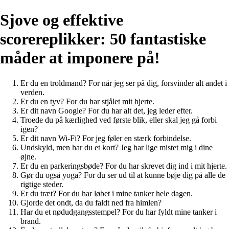
Sjove og effektive
scorereplikker: 50 fantastiske
måder at imponere på!
Er du en troldmand? For når jeg ser på dig, forsvinder alt andet i
verden.
Er du en tyv? For du har stjålet mit hjerte.
Er dit navn Google? For du har alt det, jeg leder efter.
Troede du på kærlighed ved første blik, eller skal jeg gå forbi
igen?
Er dit navn Wi-Fi? For jeg føler en stærk forbindelse.
Undskyld, men har du et kort? Jeg har lige mistet mig i dine
øjne.
Er du en parkeringsbøde? For du har skrevet dig ind i mit hjerte.
Gør du også yoga? For du ser ud til at kunne bøje dig på alle de
rigtige steder.
Er du træt? For du har løbet i mine tanker hele dagen.
Gjorde det ondt, da du faldt ned fra himlen?
Har du et nødudgangsstempel? For du har fyldt mine tanker i
brand.