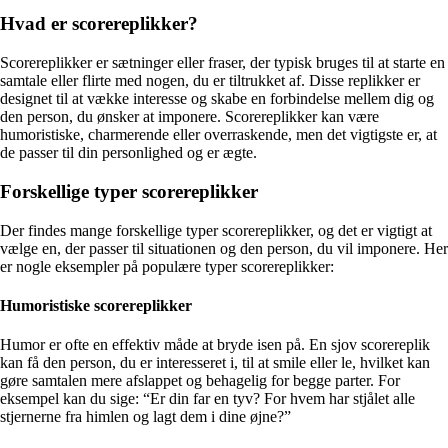
Hvad er scorereplikker?
Scorereplikker er sætninger eller fraser, der typisk bruges til at starte en
samtale eller flirte med nogen, du er tiltrukket af. Disse replikker er
designet til at vække interesse og skabe en forbindelse mellem dig og
den person, du ønsker at imponere. Scorereplikker kan være
humoristiske, charmerende eller overraskende, men det vigtigste er, at
de passer til din personlighed og er ægte.
Forskellige typer scorereplikker
Der findes mange forskellige typer scorereplikker, og det er vigtigt at
vælge en, der passer til situationen og den person, du vil imponere. Her
er nogle eksempler på populære typer scorereplikker:
Humoristiske scorereplikker
Humor er ofte en effektiv måde at bryde isen på. En sjov scorereplik
kan få den person, du er interesseret i, til at smile eller le, hvilket kan
gøre samtalen mere afslappet og behagelig for begge parter. For
eksempel kan du sige: “Er din far en tyv? For hvem har stjålet alle
stjernerne fra himlen og lagt dem i dine øjne?”