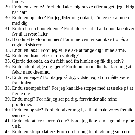
findes.
Er du en stjerne? Fordi du lader mig ønske efter noget, jeg aldrig
har haft.
Er du en oplader? For jeg føler mig opladt, når jeg er sammen
med dig.
Er din far en hundetræner? Fordi du ser ud til at kunne få enhver
fyr til at ryste haler.
Har du et telefonnummer? For mine venner kan ikke tro på, at
engle eksisterer.
Er du en laks? Fordi jeg ville elske at fange dig i mine arme.
Er du en drøm, eller er du virkelig?
Gjorde det ondt, da du faldt ned fra himlen og fik dig selv?
Er det ok at følge dig hjem? Fordi min mor altid har lært mig at
følge mine drømme.
Er du en engel? For da jeg så dig, vidste jeg, at du måtte være
fra himlen.
Er du strømpebånd? For jeg kan ikke stoppe med at tænke på at
fjerne dig.
Er du magi? For når jeg ser på dig, forsvinder alle mine
problemer.
Er du en børste? Fordi du giver mig lyst til at male vores fremtid
sammen.
Er det ok, at jeg stirrer på dig? Fordi jeg ikke kan tage mine øjne
væk.
Er du en klippeklatrer? Fordi du får mig til at føle mig som om