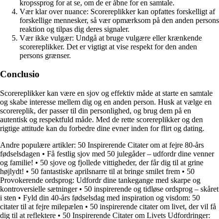
kropssprog for at se, om de er åbne for en samtale.
Vær klar over nuance: Scorereplikker kan opfattes forskelligt af
forskellige mennesker, så vær opmærksom på den anden persons
reaktion og tilpas dig deres signaler.
Vær ikke vulgær: Undgå at bruge vulgære eller krænkende
scorereplikker. Det er vigtigt at vise respekt for den anden
persons grænser.
Conclusio
Scorereplikker kan være en sjov og effektiv måde at starte en samtale
og skabe interesse mellem dig og en anden person. Husk at vælge en
scorereplik, der passer til din personlighed, og brug dem på en
autentisk og respektfuld måde. Med de rette scorereplikker og den
rigtige attitude kan du forbedre dine evner inden for flirt og dating.
Andre populære artikler:
50 Inspirerende Citater om at fejre 80-års
fødselsdagen
•
Få festlig sjov med 50 julegåder – udfordr dine venner
og familie!
•
50 sjove og fjollede vittigheder, der får dig til at grine
højlydt!
•
50 fantastiske aprilsnarre til at bringe smilet frem
•
50
Provokerende ordsprog: Udfordr dine tankegange med skarpe og
kontroversielle sætninger
•
50 inspirerende og tidløse ordsprog – skåret
i sten
•
Fyld din 40-års fødselsdag med inspiration og visdom: 50
citater til at fejre milepælen
•
50 inspirerende citater om livet, der vil få
dig til at reflektere
•
50 Inspirerende Citater om Livets Udfordringer: