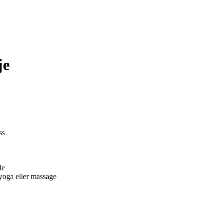
je
ss
le
 yoga eller massage