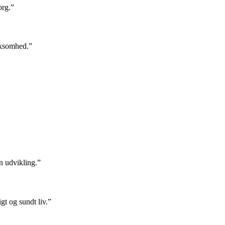
org.”
rksomhed.”
en udvikling.”
gt og sundt liv.”