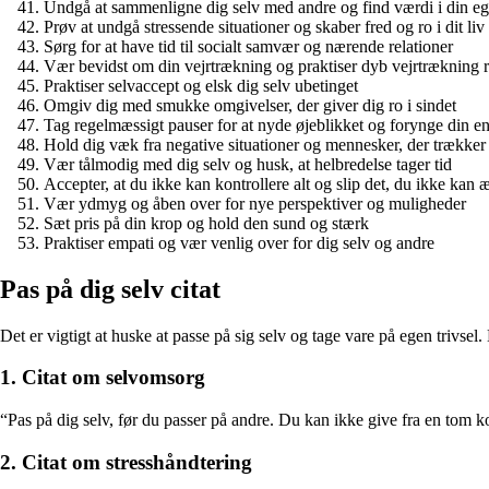
Undgå at sammenligne dig selv med andre og find værdi i din eg
Prøv at undgå stressende situationer og skaber fred og ro i dit liv
Sørg for at have tid til socialt samvær og nærende relationer
Vær bevidst om din vejrtrækning og praktiser dyb vejrtrækning 
Praktiser selvaccept og elsk dig selv ubetinget
Omgiv dig med smukke omgivelser, der giver dig ro i sindet
Tag regelmæssigt pauser for at nyde øjeblikket og forynge din en
Hold dig væk fra negative situationer og mennesker, der trækker
Vær tålmodig med dig selv og husk, at helbredelse tager tid
Accepter, at du ikke kan kontrollere alt og slip det, du ikke kan 
Vær ydmyg og åben over for nye perspektiver og muligheder
Sæt pris på din krop og hold den sund og stærk
Praktiser empati og vær venlig over for dig selv og andre
Pas på dig selv citat
Det er vigtigt at huske at passe på sig selv og tage vare på egen trivsel
1. Citat om selvomsorg
“Pas på dig selv, før du passer på andre. Du kan ikke give fra en tom k
2. Citat om stresshåndtering