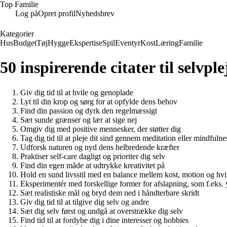
Top Familie
Log på
Opret profil
Nyhedsbrev
Kategorier
Hus
Budget
Tøj
Hygge
Ekspertise
Spil
Eventyr
Kost
Læring
Familie
50 inspirerende citater til selvple
Giv dig tid til at hvile og genoplade
Lyt til din krop og sørg for at opfylde dens behov
Find din passion og dyrk den regelmæssigt
Sæt sunde grænser og lær at sige nej
Omgiv dig med positive mennesker, der støtter dig
Tag dig tid til at pleje dit sind gennem meditation eller mindfulne
Udforsk naturen og nyd dens helbredende kræfter
Praktiser self-care dagligt og prioriter dig selv
Find din egen måde at udtrykke kreativitet på
Hold en sund livsstil med en balance mellem kost, motion og hvi
Eksperimentér med forskellige former for afslapning, som f.eks.
Sæt realistiske mål og bryd dem ned i håndterbare skridt
Giv dig tid til at tilgive dig selv og andre
Sæt dig selv først og undgå at overstrække dig selv
Find tid til at fordybe dig i dine interesser og hobbies