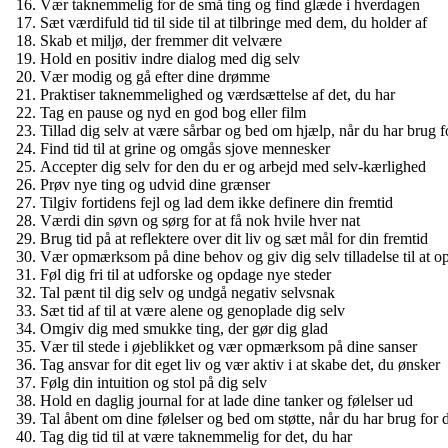
Vær taknemmelig for de små ting og find glæde i hverdagen
Sæt værdifuld tid til side til at tilbringe med dem, du holder af
Skab et miljø, der fremmer dit velvære
Hold en positiv indre dialog med dig selv
Vær modig og gå efter dine drømme
Praktiser taknemmelighed og værdsættelse af det, du har
Tag en pause og nyd en god bog eller film
Tillad dig selv at være sårbar og bed om hjælp, når du har brug f
Find tid til at grine og omgås sjove mennesker
Accepter dig selv for den du er og arbejd med selv-kærlighed
Prøv nye ting og udvid dine grænser
Tilgiv fortidens fejl og lad dem ikke definere din fremtid
Værdi din søvn og sørg for at få nok hvile hver nat
Brug tid på at reflektere over dit liv og sæt mål for din fremtid
Vær opmærksom på dine behov og giv dig selv tilladelse til at 
Føl dig fri til at udforske og opdage nye steder
Tal pænt til dig selv og undgå negativ selvsnak
Sæt tid af til at være alene og genoplade dig selv
Omgiv dig med smukke ting, der gør dig glad
Vær til stede i øjeblikket og vær opmærksom på dine sanser
Tag ansvar for dit eget liv og vær aktiv i at skabe det, du ønsker
Følg din intuition og stol på dig selv
Hold en daglig journal for at lade dine tanker og følelser ud
Tal åbent om dine følelser og bed om støtte, når du har brug for 
Tag dig tid til at være taknemmelig for det, du har