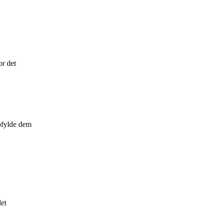
or det
opfylde dem
det