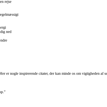
en rejse
regelmæssigt
ergi
 dig ned
ændre
. Her er nogle inspirerende citater, der kan minde os om vigtigheden af s
op.”