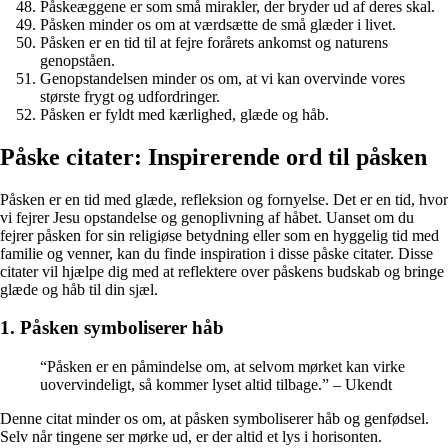
Påskeæggene er som små mirakler, der bryder ud af deres skal.
Påsken minder os om at værdsætte de små glæder i livet.
Påsken er en tid til at fejre forårets ankomst og naturens
genopståen.
Genopstandelsen minder os om, at vi kan overvinde vores
største frygt og udfordringer.
Påsken er fyldt med kærlighed, glæde og håb.
Påske citater: Inspirerende ord til påsken
Påsken er en tid med glæde, refleksion og fornyelse. Det er en tid, hvor
vi fejrer Jesu opstandelse og genoplivning af håbet. Uanset om du
fejrer påsken for sin religiøse betydning eller som en hyggelig tid med
familie og venner, kan du finde inspiration i disse påske citater. Disse
citater vil hjælpe dig med at reflektere over påskens budskab og bringe
glæde og håb til din sjæl.
1. Påsken symboliserer håb
“Påsken er en påmindelse om, at selvom mørket kan virke
uovervindeligt, så kommer lyset altid tilbage.” – Ukendt
Denne citat minder os om, at påsken symboliserer håb og genfødsel.
Selv når tingene ser mørke ud, er der altid et lys i horisonten.