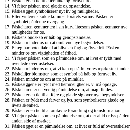
Påsken er en tid til eftertanke og fornyet tro.
Vi fejrer påsken med glæde og opstandelse.
Påskeægget symboliserer nyt liv og muligheder.
Efter vinterens kulde kommer forårets varme. Påsken er
symbolet på denne overgang.
Påskeharen gemmer æg i sin kurv, ligesom påsken gemmer nye
muligheder for os.
Påskens budskab er håb og genopstandelse.
Påsken minder os om at omfavne nye begyndelser.
Et æg har potentiale til at blive en fugl og flyve frit. Påsken
minder os om vigtigheden af frihed.
Vi fejrer påsken som en påmindelse om, at livet er fyldt med
uventede overraskelser.
Påsken minder os om, at vi kan opstå fra vores mørkeste stunder.
Påskeliljer blomstrer, som et symbol på håb og fornyet liv.
Påsken minder os om at tro på mirakler.
Påskeæggene er fyldt med hemmeligheder, vi må opdage.
Påskeharen er en venlig påmindelse om, at magi findes.
Påsken er en tid til at fejre og glæde sig over nye begyndelser.
Påsken er fyldt med farver og lys, som symboliserer glæde og
livets skønhed.
Påsken er en tid til at omfavne forandring og transformation.
Vi fejrer påsken som en påmindelse om, at der altid er lys på den
anden side af mørket.
Påskeægget er en påmindelse om, at livet er fuld af overraskelser