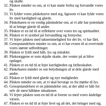
og skatte.
Påsken minder os om, at vi kan starte forfra og forvandle vores
liv.
Vi fylder vores påskekurve med æg, ligesom vi kan fylde vores
liv med kærlighed og glæde.
Påskeharen er en venlig påmindelse om, at vi alle har potentiale
til at bringe glæde til andre.
Påsken er en tid til at reflektere over vores tro og spiritualitet.
Påsken er et symbol på forvandling og fornyelse.
Vi fejrer påsken med taknemmelighed for det liv, vi har fået.
Genopstandelsen minder os om, at vi har evnen til at overvinde
vores største udfordringer.
Påsken er fyldt med håb, lys og mirakler.
Påskeæggene er som skjulte skatte, der venter på at blive
opdaget.
Påsken er en tid til at fejre kærligheden og fællesskabet.
Påskeharen minder os om betydningen af at dele glæde med
andre.
Påsken er fyldt med glæde og nye muligheder.
Påsken minder os om, at vi skal bevæge os fra mørke til lys.
Genopstandelsen er en påmindelse om, at der altid er håb for
selv de mest håbløse situationer.
Vi fejrer påsken som en tid til at forene os med vores åndelige
væsen.
Påsken er en tid til at fejre livet og alt det, det bringer med sig.