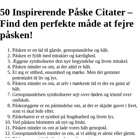
50 Inspirerende Påske Citater –
Find den perfekte måde at fejre
påsken!
Påsken er en tid til glæde, genopstandelse og håb.
Påsken er fyldt med mirakler og kærlighed.
Æggene symboliserer den nye begyndelse og livets mirakel.
Påsken minder os om, at der altid er håb.
Et æg er stilhed, ensomhed og mørke. Men det gemmer
potentialet til liv og lys.
Påsken minder os om, at selv i mørkeste tid er der en gnist af
håb.
Genopstandelsen symboliserer sejr over døden og triumf over
ondskab.
Påskeæggene er en påmindelse om, at der er skjulte gaver i livet,
som vi skal lede efter.
Påskeharen er et symbol på frugtbarhed og livets lys.
Ved påsken blomstrer alt nyt og friskt.
Påsken minder os om at lade vores håb genopstå.
Genopstandelsen minder os om, at vi aldrig er alene eller glemt.