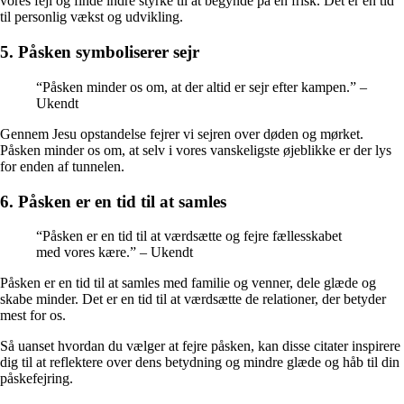
vores fejl og finde indre styrke til at begynde på en frisk. Det er en tid
til personlig vækst og udvikling.
5. Påsken symboliserer sejr
“Påsken minder os om, at der altid er sejr efter kampen.” –
Ukendt
Gennem Jesu opstandelse fejrer vi sejren over døden og mørket.
Påsken minder os om, at selv i vores vanskeligste øjeblikke er der lys
for enden af tunnelen.
6. Påsken er en tid til at samles
“Påsken er en tid til at værdsætte og fejre fællesskabet
med vores kære.” – Ukendt
Påsken er en tid til at samles med familie og venner, dele glæde og
skabe minder. Det er en tid til at værdsætte de relationer, der betyder
mest for os.
Så uanset hvordan du vælger at fejre påsken, kan disse citater inspirere
dig til at reflektere over dens betydning og mindre glæde og håb til din
påskefejring.