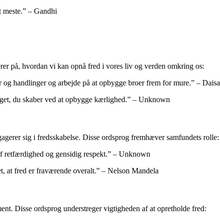
et meste.” – Gandhi
er på, hvordan vi kan opnå fred i vores liv og verden omkring os:
er og handlinger og arbejde på at opbygge broer frem for mure.” – Dais
noget, du skaber ved at opbygge kærlighed.” – Unknown
gagerer sig i fredsskabelse. Disse ordsprog fremhæver samfundets rolle:
af ​​retfærdighed og gensidig respekt.” – Unknown
et, at fred er fraværende overalt.” – Nelson Mandela
. Disse ordsprog understreger vigtigheden af ​​at opretholde fred: