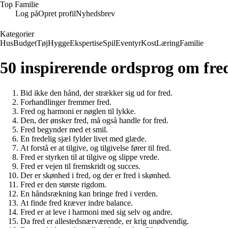
Top Familie
Log på
Opret profil
Nyhedsbrev
Kategorier
Hus
Budget
Tøj
Hygge
Ekspertise
Spil
Eventyr
Kost
Læring
Familie
50 inspirerende ordsprog om fred
Bid ikke den hånd, der strækker sig ud for fred.
Forhandlinger fremmer fred.
Fred og harmoni er nøglen til lykke.
Den, der ønsker fred, må også handle for fred.
Fred begynder med et smil.
En fredelig sjæl fylder livet med glæde.
At forstå er at tilgive, og tilgivelse fører til fred.
Fred er styrken til at tilgive og slippe vrede.
Fred er vejen til fremskridt og succes.
Der er skønhed i fred, og der er fred i skønhed.
Fred er den største rigdom.
En håndsrækning kan bringe fred i verden.
At finde fred kræver indre balance.
Fred er at leve i harmoni med sig selv og andre.
Da fred er allestedsnærværende, er krig unødvendig.