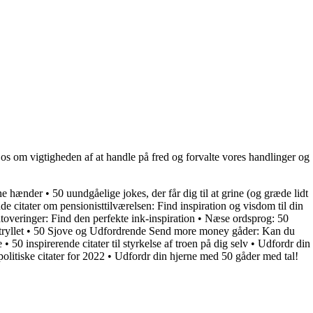
s om vigtigheden af ​​at handle på fred og forvalte vores handlinger og
ine hænder
•
50 uundgåelige jokes, der får dig til at grine (og græde lidt
de citater om pensionisttilværelsen: Find inspiration og visdom til din
tatoveringer: Find den perfekte ink-inspiration
•
Næse ordsprog: 50
ryllet
•
50 Sjove og Udfordrende Send more money gåder: Kan du
e
•
50 inspirerende citater til styrkelse af troen på dig selv
•
Udfordr din
olitiske citater for 2022
•
Udfordr din hjerne med 50 gåder med tal!