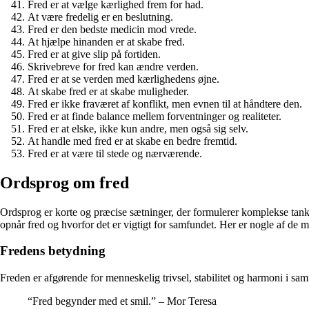
Fred er at vælge kærlighed frem for had.
At være fredelig er en beslutning.
Fred er den bedste medicin mod vrede.
At hjælpe hinanden er at skabe fred.
Fred er at give slip på fortiden.
Skrivebreve for fred kan ændre verden.
Fred er at se verden med kærlighedens øjne.
At skabe fred er at skabe muligheder.
Fred er ikke fraværet af konflikt, men evnen til at håndtere den.
Fred er at finde balance mellem forventninger og realiteter.
Fred er at elske, ikke kun andre, men også sig selv.
At handle med fred er at skabe en bedre fremtid.
Fred er at være til stede og nærværende.
Ordsprog om fred
Ordsprog er korte og præcise sætninger, der formulerer komplekse tanker
opnår fred og hvorfor det er vigtigt for samfundet. Her er nogle af de
Fredens betydning
Freden er afgørende for menneskelig trivsel, stabilitet og harmoni i samf
“Fred begynder med et smil.” – Mor Teresa