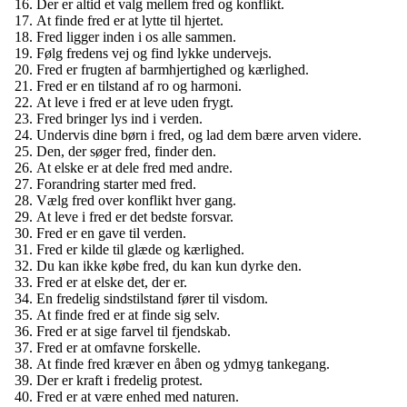
Der er altid et valg mellem fred og konflikt.
At finde fred er at lytte til hjertet.
Fred ligger inden i os alle sammen.
Følg fredens vej og find lykke undervejs.
Fred er frugten af ​​barmhjertighed og kærlighed.
Fred er en tilstand af ro og harmoni.
At leve i fred er at leve uden frygt.
Fred bringer lys ind i verden.
Undervis dine børn i fred, og lad dem bære arven videre.
Den, der søger fred, finder den.
At elske er at dele fred med andre.
Forandring starter med fred.
Vælg fred over konflikt hver gang.
At leve i fred er det bedste forsvar.
Fred er en gave til verden.
Fred er kilde til glæde og kærlighed.
Du kan ikke købe fred, du kan kun dyrke den.
Fred er at elske det, der er.
En fredelig sindstilstand fører til visdom.
At finde fred er at finde sig selv.
Fred er at sige farvel til fjendskab.
Fred er at omfavne forskelle.
At finde fred kræver en åben og ydmyg tankegang.
Der er kraft i fredelig protest.
Fred er at være enhed med naturen.