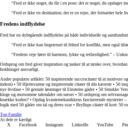
“Fred er ikke noget, du får i en pose; det er noget, du opdager 
“Fred er ikke en destination; det er en rejse, der fortsætter hele
Fredens indflydelse
Fred har en dybtgående indflydelse på både individuelle og samfundsmæs
“Fred er ikke kun begrænset til frihed for konflikt, men også til
“Fredens veje fører til harmoni, lykke og retfærdighed.” – Unk
Ordsprog om fred giver inspiration og tanker til at tænke over, hvordan
holdninger ansvarligt.
Andre populære artikler:
50 inspirerende succescitater til at motivere o
indeni)
•
50 Hjertevarme og inspirerende citater til din kæreste
•
50 insp
nye livsfase
•
50 geniale løsninger til Einsteins gåder
•
50 Smukke Veni
kloge og morsomme talemåder om næser
•
50 ordsprog om selvransage
knække koden?
•
Opdag kvantemekanikkens fascinerende mysterier – 
logik med 50 gåder om tal og deres svar
•
Bryllups citater til kort: 50
Top Familie
At dele er kærligt
X
Facebook
Instagram
LinkedIn
YouTube
Pin