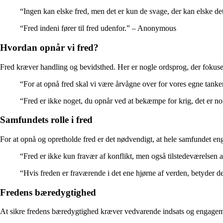
“Ingen kan elske fred, men det er kun de svage, der kan elske d
“Fred indeni fører til fred udenfor.” – Anonymous
Hvordan opnår vi fred?
Fred kræver handling og bevidsthed. Her er nogle ordsprog, der fokuser
“For at opnå fred skal vi være årvågne over for vores egne tank
“Fred er ikke noget, du opnår ved at bekæmpe for krig, det er 
Samfundets rolle i fred
For at opnå og opretholde fred er det nødvendigt, at hele samfundet en
“Fred er ikke kun fravær af konflikt, men også tilstedeværelsen 
“Hvis freden er fraværende i det ene hjørne af verden, betyder d
Fredens bæredygtighed
At sikre fredens bæredygtighed kræver vedvarende indsats og engagement