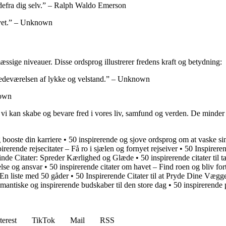
indefra dig selv.” – Ralph Waldo Emerson
 livet.” – Unknown
sige niveauer. Disse ordsprog illustrerer fredens kraft og betydning:
stedeværelsen af ​​lykke og velstand.” – Unknown
nown
 vi kan skabe og bevare fred i vores liv, samfund og verden. De minder o
g booste din karriere
•
50 inspirerende og sjove ordsprog om at vaske s
irerende rejsecitater – Få ro i sjælen og fornyet rejseiver
•
50 Inspireren
nde Citater: Spreder Kærlighed og Glæde
•
50 inspirerende citater til 
lse og ansvar
•
50 inspirerende citater om havet – Find roen og bliv fort
En liste med 50 gåder
•
50 Inspirerende Citater til at Pryde Dine Vægg
 romantiske og inspirerende budskaber til den store dag
•
50 inspirerende p
terest
TikTok
Mail
RSS