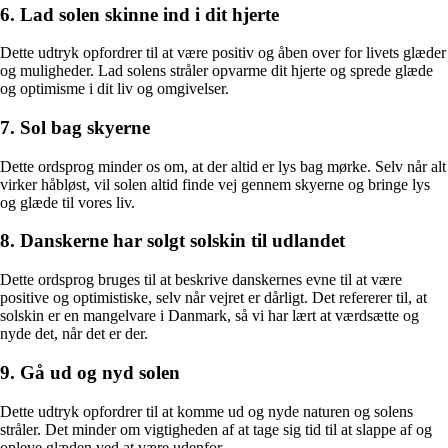
6. Lad solen skinne ind i dit hjerte
Dette udtryk opfordrer til at være positiv og åben over for livets glæder
og muligheder. Lad solens stråler opvarme dit hjerte og sprede glæde
og optimisme i dit liv og omgivelser.
7. Sol bag skyerne
Dette ordsprog minder os om, at der altid er lys bag mørke. Selv når alt
virker håbløst, vil solen altid finde vej gennem skyerne og bringe lys
og glæde til vores liv.
8. Danskerne har solgt solskin til udlandet
Dette ordsprog bruges til at beskrive danskernes evne til at være
positive og optimistiske, selv når vejret er dårligt. Det refererer til, at
solskin er en mangelvare i Danmark, så vi har lært at værdsætte og
nyde det, når det er der.
9. Gå ud og nyd solen
Dette udtryk opfordrer til at komme ud og nyde naturen og solens
stråler. Det minder om vigtigheden af ​​at tage sig tid til at slappe af og
opleve glæden ved at være udenfor.