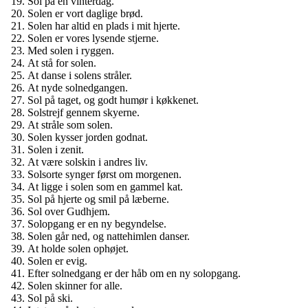
Sol på en vinterdag.
Solen er vort daglige brød.
Solen har altid en plads i mit hjerte.
Solen er vores lysende stjerne.
Med solen i ryggen.
At stå for solen.
At danse i solens stråler.
At nyde solnedgangen.
Sol på taget, og godt humør i køkkenet.
Solstrejf gennem skyerne.
At stråle som solen.
Solen kysser jorden godnat.
Solen i zenit.
At være solskin i andres liv.
Solsorte synger først om morgenen.
At ligge i solen som en gammel kat.
Sol på hjerte og smil på læberne.
Sol over Gudhjem.
Solopgang er en ny begyndelse.
Solen går ned, og nattehimlen danser.
At holde solen ophøjet.
Solen er evig.
Efter solnedgang er der håb om en ny solopgang.
Solen skinner for alle.
Sol på ski.