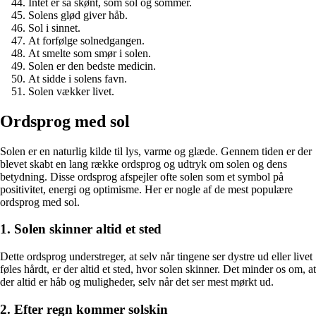
Intet er så skønt, som sol og sommer.
Solens glød giver håb.
Sol i sinnet.
At forfølge solnedgangen.
At smelte som smør i solen.
Solen er den bedste medicin.
At sidde i solens favn.
Solen vækker livet.
Ordsprog med sol
Solen er en naturlig kilde til lys, varme og glæde. Gennem tiden er der
blevet skabt en lang række ordsprog og udtryk om solen og dens
betydning. Disse ordsprog afspejler ofte solen som et symbol på
positivitet, energi og optimisme. Her er nogle af de mest populære
ordsprog med sol.
1. Solen skinner altid et sted
Dette ordsprog understreger, at selv når tingene ser dystre ud eller livet
føles hårdt, er der altid et sted, hvor solen skinner. Det minder os om, at
der altid er håb og muligheder, selv når det ser mest mørkt ud.
2. Efter regn kommer solskin