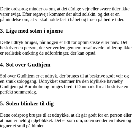
Dette ordsprog minder os om, at det dårlige vejr eller svære tider ikke
varer evigt. Efter regnvejr kommer der altid solskin, og det er en
påmindelse om, at vi skal holde fast i håbet og troen på bedre tider.
3. Lige med solen i øjnene
Dette udtryk bruges, når nogen er lidt for optimistiske eller naiv. Det
beskriver en person, der ser verden gennem rosafarvede briller og ikke
er realistisk omkring de udfordringer, der kan opstå.
4. Sol over Gudhjem
Sol over Gudhjem er et udtryk, der bruges til at beskrive godt vejr og
en smuk solopgang. Udtrykket stammer fra den idylliske havneby
Gudhjem på Bornholm og bruges bredt i Danmark for at beskrive en
perfekt sommerdag.
5. Solen blinker til dig
Dette ordsprog bruges til at udtrykke, at alt går godt for en person eller
at man er heldig i øjeblikket. Det er som om, solen sender en hilsen og
tegner et smil på himlen.