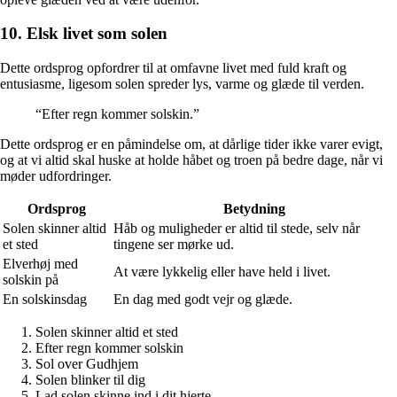
10. Elsk livet som solen
Dette ordsprog opfordrer til at omfavne livet med fuld kraft og
entusiasme, ligesom solen spreder lys, varme og glæde til verden.
“Efter regn kommer solskin.”
Dette ordsprog er en påmindelse om, at dårlige tider ikke varer evigt,
og at vi altid skal huske at holde håbet og troen på bedre dage, når vi
møder udfordringer.
Ordsprog
Betydning
Solen skinner altid
Håb og muligheder er altid til stede, selv når
et sted
tingene ser mørke ud.
Elverhøj med
At være lykkelig eller have held i livet.
solskin på
En solskinsdag
En dag med godt vejr og glæde.
Solen skinner altid et sted
Efter regn kommer solskin
Sol over Gudhjem
Solen blinker til dig
Lad solen skinne ind i dit hjerte