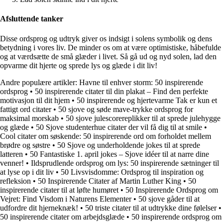
Afsluttende tanker
Disse ordsprog og udtryk giver os indsigt i solens symbolik og dens
betydning i vores liv. De minder os om at være optimistiske, håbefulde
og at værdsætte de små glæder i livet. Så gå ud og nyd solen, lad den
opvarme dit hjerte og sprede lys og glæde i dit liv!
Andre populære artikler:
Havne til enhver storm: 50 inspirerende
ordsprog
•
50 inspirerende citater til din plakat – Find den perfekte
motivasjon til dit hjem
•
50 inspirerende og hjertevarme Tak er kun et
fattigt ord citater
•
50 sjove og søde mave-trykke ordsprog for
maksimal morskab
•
50 sjove julescorereplikker til at sprede julehygge
og glæde
•
50 Sjove studenterhue citater der vil få dig til at smile
•
Cool citater om søskende: 50 inspirerende ord om forholdet mellem
brødre og søstre
•
50 Sjove og underholdende jokes til at sprede
latteren
•
50 Fantastiske 1. april jokes – Sjove idéer til at narre dine
venner!
•
Ildsprudlende ordsprog om lys: 50 inspirerende sætninger til
at lyse op i dit liv
•
50 Livsvisdomme: Ordsprog til inspiration og
refleksion
•
50 Inspirerende Citater af Martin Luther King
•
50
inspirerende citater til at løfte humøret
•
50 Inspirerende Ordsprog om
Vejret: Find Visdom i Naturens Elementer
•
50 sjove gåder til at
udfordre dit hjerneknæk!
•
50 triste citater til at udtrykke dine følelser
•
50 inspirerende citater om arbejdsglæde
•
50 inspirerende ordsprog om