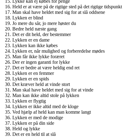
Lykke kan ej købes for penge
Held er at være på de rigtige sted på det rigtige tidspunkt
Man skal have heldet med sig for at slå oddsene
Lykken er blind
Jo mere du sår, jo mere høster du
Bedre held næste gang
Det er dit held, der bestemmer
Lykken er en dame
Lykken kan ikke købes
Lykken er, når mulighed og forberedelse mødes
Man får ikke lykke foræret
Der er ingen garanti for lykke
Det er bedre at være heldig end ret
Lykken er en femmer
Lykken er en spids
Det kræver held at vinde stort
Man skal have heldet med sig for at vinde
Man kan ikke altid stole på lykken
Lykken er flygtig
Lykken er ikke altid med de kloge
Ved hjælp af held kan man komme langt
Lykken er med de modige
Lykken er på din side
Held og lykke
Det er en held til at slå