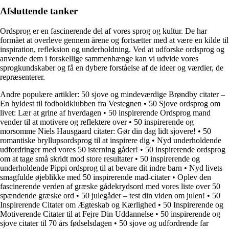
Afsluttende tanker
Ordsprog er en fascinerende del af vores sprog og kultur. De har
formået at overleve gennem årene og fortsætter med at være en kilde til
inspiration, refleksion og underholdning. Ved at udforske ordsprog og
anvende dem i forskellige sammenhænge kan vi udvide vores
sprogkundskaber og få en dybere forståelse af de ideer og værdier, de
repræsenterer.
Andre populære artikler:
50 sjove og mindeværdige Brøndby citater –
En hyldest til fodboldklubben fra Vestegnen
•
50 Sjove ordsprog om
livet: Lær at grine af hverdagen
•
50 inspirerende Ordsprog mand
vender til at motivere og reflektere over
•
50 inspirerende og
morsomme Niels Hausgaard citater: Gør din dag lidt sjovere!
•
50
romantiske bryllupsordsprog til at inspirere dig
•
Nyd underholdende
udfordringer med vores 50 isterning gåder!
•
50 inspirerende ordsprog
om at tage små skridt mod store resultater
•
50 inspirerende og
underholdende Pippi ordsprog til at bevare dit indre barn
•
Nyd livets
smagfulde øjeblikke med 50 inspirerende mad-citater
•
Oplev den
fascinerende verden af græske gådekrydsord med vores liste over 50
spændende græske ord
•
50 julegåder – test din viden om julen!
•
50
Inspirerende Citater om Ægteskab og Kærlighed
•
50 Inspirerende og
Motiverende Citater til at Fejre Din Uddannelse
•
50 inspirerende og
sjove citater til 70 års fødselsdagen
•
50 sjove og udfordrende far