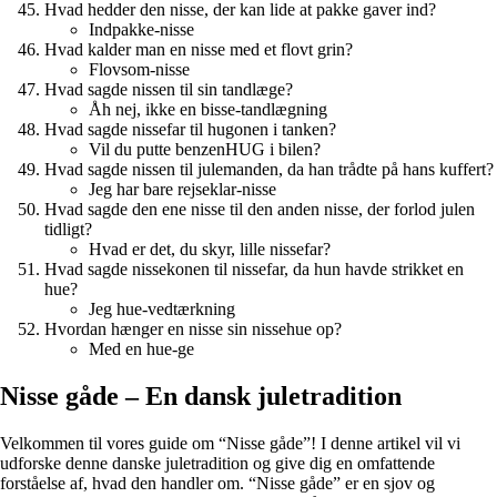
Hvad hedder den nisse, der kan lide at pakke gaver ind?
Indpakke-nisse
Hvad kalder man en nisse med et flovt grin?
Flovsom-nisse
Hvad sagde nissen til sin tandlæge?
Åh nej, ikke en bisse-tandlægning
Hvad sagde nissefar til hugonen i tanken?
Vil du putte benzenHUG i bilen?
Hvad sagde nissen til julemanden, da han trådte på hans kuffert?
Jeg har bare rejseklar-nisse
Hvad sagde den ene nisse til den anden nisse, der forlod julen
tidligt?
Hvad er det, du skyr, lille nissefar?
Hvad sagde nissekonen til nissefar, da hun havde strikket en
hue?
Jeg hue-vedtærkning
Hvordan hænger en nisse sin nissehue op?
Med en hue-ge
Nisse gåde – En dansk juletradition
Velkommen til vores guide om “Nisse gåde”! I denne artikel vil vi
udforske denne danske juletradition og give dig en omfattende
forståelse af, hvad den handler om. “Nisse gåde” er en sjov og