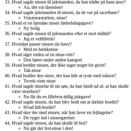
Hvad sagde nissen til julemanden, da han trådte på hans tæer?
Au, det var tåsenisse!
Hvad sagde julemanden til nissen, da de var på racerbane?
Vræææææælem, nisse!
Hvad er en hjemløs nisses fødselsdagsgave?
Ny bolig
Hvad sagde nissen til julemanden efter et stort måltid?
Jeg er veltilfreds!
Hvordan passer nissen sin have?
Med en hækknisse
Hvad siger enden af en nisse-vits?
Den hører under anden kategori
Hvad hedder nissen, der ikke tager noget for givet?
Tak-nisse
Hvad hedder den nisse, der kan lide at ryste med måsen?
Twerk-viste nisse
Hvad sagde nissefar til sin søn, da han fandt ud af, at han skulle
være storebror?
Nu får du en lillebror-tidlig julegave!
Hvad sagde nissen, da han blev bedt om at dække bordet?
Hvad lidt-bordet?
Hvad sker der med nissen, når han laver en fejltagelse?
De ryger ind i nissergæelser
Hvad sagde nissen, da han skulle til fest?
Nu går der fest-nisse i den!