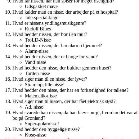
Hvad får nissen, når han spiser for meget risengrød?
Udspakket mave
Hvad kalder man en nisse, der arbejder på et hospital?
Jule-special-læge
Hvad er nissens yndlingsmusikgenre?
Rudolf Blues
Hvad hedder nissen, der bor i en mur?
TroLD-Nisse
Hvad hedder nissen, der har alarm i hjemmet?
Alarm-nisse
Hvad hedder nissen, der er bange for vand?
Vand-nisse
Hvad hedder den nisse, der buldrer gennem huset?
Torden-nisse
Hvad siger man til en nisse, der lyver?
Stram op, lille nisse!
Hvad hedder den nisse, der har en forkærlighed for tallene?
Matematik-nisse
Hvad siger man til nissen, der har fået elektrisk stød?
Ad, nisse!
Hvad svarede han nissen, da han blev spurgt, hvordan det var at
bo på Grønland?
Super-polarnisse!
Hvad hedder den hyggelige nisse?
Kose-nisse