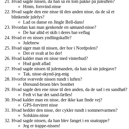
Hvad sagde nissen, da han så en tom pakke på juleaften?
Hmm, forsvind-nisse
Hvad sagde den ene nisse til den anden nisse, da de så et
blinkende julelys?
Lad os danse en Jingle Bell-dans!
Hvordan kan man genkende en sømand-nisse?
De har altid et skib i deres bar-veflag
Hvad er en nisses yndlingskaffe?
Julebrew
Hvad siger man til nissen, der bor i Nordpolen?
Det er svalt at bo der!
Hvad kalder man en nisse med vinterhud?
Hud godt aflad
Hvad sagde nissen til julemanden, da han så sin julegave?
Tak, nisse-skynd-jeg-mig
Hvorfor svævede nissen rundt i luften?
Øresund-broen blev bombet
Hvad sagde den ene nisse til den anden, da de sad i en sandhøl?
Fedt vi har det sand-fælles!
Hvad kalder man en nisse, der ikke kan finde vej?
GPS-forvirret nisse
Hvad hedder den nisse, der cykler rundt i sommervarmen?
Solskins-nisse
Hvad sagde nissen, da han blev fanget i en snatrappe?
Jeg er trappe-nissen!