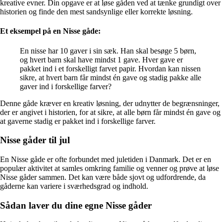
kreative evner. Din opgave er at løse gåden ved at tænke grundigt over
historien og finde den mest sandsynlige eller korrekte løsning.
Et eksempel på en Nisse gåde:
En nisse har 10 gaver i sin sæk. Han skal besøge 5 børn,
og hvert barn skal have mindst 1 gave. Hver gave er
pakket ind i et forskelligt farvet papir. Hvordan kan nissen
sikre, at hvert barn får mindst én gave og stadig pakke alle
gaver ind i forskellige farver?
Denne gåde kræver en kreativ løsning, der udnytter de begrænsninger,
der er angivet i historien, for at sikre, at alle børn får mindst én gave og
at gaverne stadig er pakket ind i forskellige farver.
Nisse gåder til jul
En Nisse gåde er ofte forbundet med juletiden i Danmark. Det er en
populær aktivitet at samles omkring familie og venner og prøve at løse
Nisse gåder sammen. Det kan være både sjovt og udfordrende, da
gåderne kan variere i sværhedsgrad og indhold.
Sådan laver du dine egne Nisse gåder