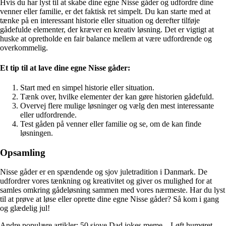
Hvis du har lyst til at skabe dine egne Nisse gåder og udfordre dine
venner eller familie, er det faktisk ret simpelt. Du kan starte med at
tænke på en interessant historie eller situation og derefter tilføje
gådefulde elementer, der kræver en kreativ løsning. Det er vigtigt at
huske at opretholde en fair balance mellem at være udfordrende og
overkommelig.
Et tip til at lave dine egne Nisse gåder:
Start med en simpel historie eller situation.
Tænk over, hvilke elementer der kan gøre historien gådefuld.
Overvej flere mulige løsninger og vælg den mest interessante
eller udfordrende.
Test gåden på venner eller familie og se, om de kan finde
løsningen.
Opsamling
Nisse gåder er en spændende og sjov juletradition i Danmark. De
udfordrer vores tænkning og kreativitet og giver os mulighed for at
samles omkring gådeløsning sammen med vores nærmeste. Har du lyst
til at prøve at løse eller oprette dine egne Nisse gåder? Så kom i gang
og glædelig jul!
Andre populære artikler:
50 sjove Dad jokes meme – Løft humøret