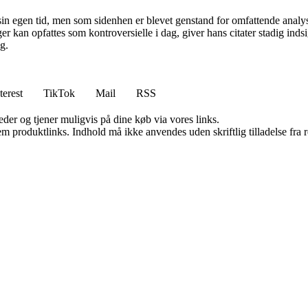
sin egen tid, men som sidenhen er blevet genstand for omfattende analyse 
r kan opfattes som kontroversielle i dag, giver hans citater stadig indsi
g.
terest
TikTok
Mail
RSS
er og tjener muligvis på dine køb via vores links.
m produktlinks. Indhold må ikke anvendes uden skriftlig tilladelse fra r