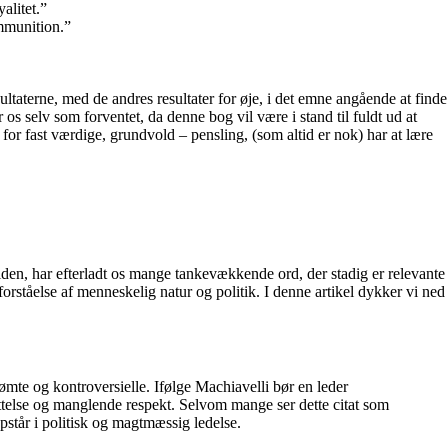
alitet.”
ammunition.”
ltaterne, med de andres resultater for øje, i det emne angående at finde
 os selv som forventet, da denne bog vil være i stand til fuldt ud at
or fast værdige, grundvold – pensling, (som altid er nok) har at lære
etiden, har efterladt os mange tankevækkende ord, der stadig er relevante
forståelse af menneskelig natur og politik. I denne artikel dykker vi ned
ømte og kontroversielle. Ifølge Machiavelli bør en leder
dnyttelse og manglende respekt. Selvom mange ser dette citat som
pstår i politisk og magtmæssig ledelse.