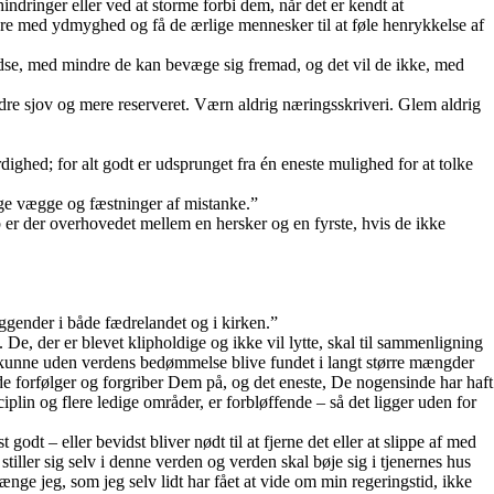
hindringer eller ved at storme forbi dem, når det er kendt at
yndere med ydmyghed og få de ærlige mennesker til at føle henrykkelse af
edse, med mindre de kan bevæge sig fremad, og det vil de ikke, med
dre sjov og mere reserveret. Værn aldrig næringsskriveri. Glem aldrig
dighed; for alt godt er udsprunget fra én eneste mulighed for at tolke
gge vægge og fæstninger af mistanke.”
b er der overhovedet mellem en hersker og en fyrste, hvis de ikke
iggender i både fædrelandet og i kirken.”
 De, der er blevet klipholdige og ikke vil lytte, skal til sammenligning
er kunne uden verdens bedømmelse blive fundet i langt større mængder
de forfølger og forgriber Dem på, og det eneste, De nogensinde har haft
plin og flere ledige områder, er forbløffende – så det ligger uden for
godt – eller bevidst bliver nødt til at fjerne det eller at slippe af med
stiller sig selv i denne verden og verden skal bøje sig i tjenernes hus
ge jeg, som jeg selv lidt har fået at vide om min regeringstid, ikke