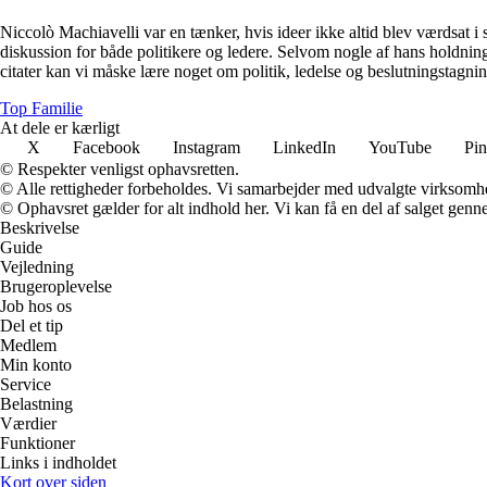
Niccolò Machiavelli var en tænker, hvis ideer ikke altid blev værdsat i 
diskussion for både politikere og ledere. Selvom nogle af hans holdninge
citater kan vi måske lære noget om politik, ledelse og beslutningstagnin
Top Familie
At dele er kærligt
X
Facebook
Instagram
LinkedIn
YouTube
Pin
© Respekter venligst ophavsretten.
© Alle rettigheder forbeholdes. Vi samarbejder med udvalgte virksomhed
© Ophavsret gælder for alt indhold her. Vi kan få en del af salget genne
Beskrivelse
Guide
Vejledning
Brugeroplevelse
Job hos os
Del et tip
Medlem
Min konto
Service
Belastning
Værdier
Funktioner
Links i indholdet
Kort over siden