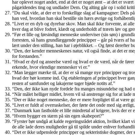
har oplevet noget andet, end at det er noget ømt – at det er svæ
pågældendes ting og undlader Dem. Og alting går op i solid kriti
“Du skal vide, at der er to forskellige slag af kampagner: Dels på
han ved, hvordan han skal bestille sin hærs øvrige og forhåbentli
“Livet er en dyb og dyrebar skov. Man skal ikke forvente, at alle 
hver dag at blive fodret, klædt og underholdt af træets løv og gre
“Før et lille og førsindigt menneske underviser (sin søn) i grundl
forresten, så hans grundlæggende principper – går på tværs af h
lært under den stilling, han har i øjeblikket. – Og først derefter
“Den, der kender menneskenes natur, vil også finde, at det er meg
for forstanden.”
“Hvad er dyd og anseelse værd og hvad er de værd, når de fører t
erkende, hvor elendige mennesker vi er.”
“Man lægger mærke til, at der er så mange nye principper og tros
hvad der bør komme ind. Og etableringen af princippet hver gang, i
resten af samfundet og lakajerne tager bjøde notits af.”
“Den, der ikke kan nyde fordele fra manges misundelse og had og 
“Når målet helliger midlet, hvem vil så anstrenge sig for at lade 
“Der er ikke noget menneske, der er mere forpligtet til at være g
“Livet er fuldt af overraskelser, der førte det onde med sig ærligt
“Danmark kan fastholde et lille mindretal af krigere, hvis der er
“Hvem bygger en stærn på sin egen skabeport?”
“Fyrster bør undgå at kalde regeringsrådet aktion, hvilket klart 
de alle lade deres muligheder gå til spilde under enhver forhandl
“Det er ikke udpenslede principper og sekteristiske dogmer, der 