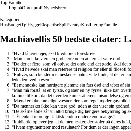
Top Familie
Log på
Opret profil
Nyhedsbrev
Kategorier
Hus
Budget
Tøj
Hygge
Ekspertise
Spil
Eventyr
Kost
Læring
Familie
Machiavellis 50 bedste citater: 
“Hvad låneren ejer, skal kreditoren foreskrive.”
“Man kan ikke være en god herre uden at lære at være ond.”
“Da der er flere, som vil oplyse det onde end det gode, skal det 
“Hvad helvede skal man referere til religion for eller til filosofi 
“Enhver, som kender menneskenes natur, ville finde, at det er la
lede dem ved næsen.”
“Et menneske kan hurtigere glemme sin fars død end tabet af sin
“Man må forstå, at en fyrste, og især en ny fyrste, ikke kan over
komme til kort, da det i verden kun er atterens misundelse og en s
“Mænd er taknemmelige væsner, der som regel møder gavmilde 
“Da mennesket ikke kan være god, uden at det viser sin godhed, så
“De skårne åbne sår vil altid bringe dig længere bekymring og 
“- Ét enkelt mord gør faktisk endnu ondere end mange.”
“Imidlertid oplever jeg, at de mennesker, der stoler på deres held
“Hvem argumenterer mod resultater? For dem er der ingen appell