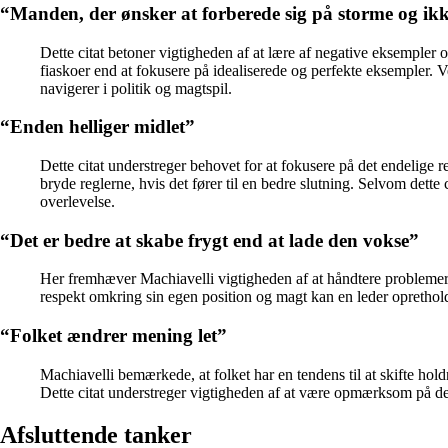
“Manden, der ønsker at forberede sig på storme og ikke
Dette citat betoner vigtigheden af at lære af negative eksempler o
fiaskoer end at fokusere på idealiserede og perfekte eksempler.
navigerer i politik og magtspil.
“Enden helliger midlet”
Dette citat understreger behovet for at fokusere på det endelige re
bryde reglerne, hvis det fører til en bedre slutning. Selvom dette
overlevelse.
“Det er bedre at skabe frygt end at lade den vokse”
Her fremhæver Machiavelli vigtigheden af at håndtere problemer ti
respekt omkring sin egen position og magt kan en leder opretholde 
“Folket ændrer mening let”
Machiavelli bemærkede, at folket har en tendens til at skifte hold
Dette citat understreger vigtigheden af at være opmærksom på de
Afsluttende tanker