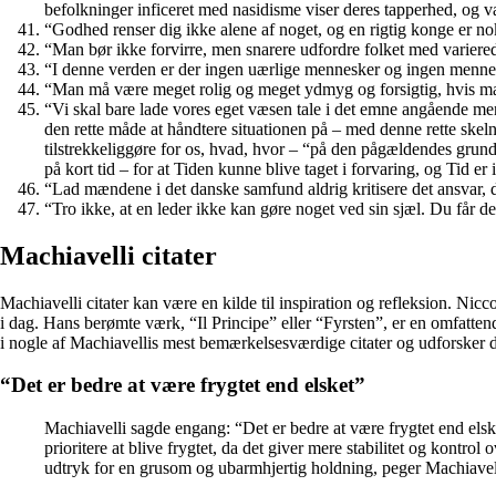
befolkninger inficeret med nasidisme viser deres tapperhed, og væ
“Godhed renser dig ikke alene af noget, og en rigtig konge er no
“Man bør ikke forvirre, men snarere udfordre folket med variere
“I denne verden er der ingen uærlige mennesker og ingen mennes
“Man må være meget rolig og meget ydmyg og forsigtig, hvis man vi
“Vi skal bare lade vores eget væsen tale i det emne angående menn
den rette måde at håndtere situationen på – med denne rette skelne
tilstrekkeliggøre for os, hvad, hvor – “på den pågældendes grund
på kort tid – for at Tiden kunne blive taget i forvaring, og Tid er
“Lad mændene i det danske samfund aldrig kritisere det ansvar, 
“Tro ikke, at en leder ikke kan gøre noget ved sin sjæl. Du får den
Machiavelli citater
Machiavelli citater kan være en kilde til inspiration og refleksion. Nic
i dag. Hans berømte værk, “Il Principe” eller “Fyrsten”, er en omfattende
i nogle af Machiavellis mest bemærkelsesværdige citater og udforsker 
“Det er bedre at være frygtet end elsket”
Machiavelli sagde engang: “Det er bedre at være frygtet end elske
prioritere at blive frygtet, da det giver mere stabilitet og kontr
udtryk for en grusom og ubarmhjertig holdning, peger Machiavelli