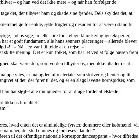
rbliver – og han ved det ikke mere – og når han forfølger de
tage det, der tilhører ham og skade sine fjender. Dels skyldes det, at
aknemmelige for enkle, søde frugter og desuden for at være i stand til
, lad os sige, tre eller fire forskellige kliniske/faglige eksperter,
ar et godt fundament, alle hans sønners placeringer – allerede blevet
d -!” – Nå. Jeg var i tilfælde af en rejse. –
at skifte mening. Det er kun folket, som har let ved at følge næsen frem
ghed skal være den, som verden tilbyder os, men ikke tillader os at
 næppe vites, er mængden af materiale, som skriver og henter op til
ivet af det, der fører til det, og er en slags laveste hornspidser, som
n har sløjfet alle muligheder for at drage fordel af elskede.”
itikkens brutalitet.”
dem.”
dføres, hvad enten det er almindelige fyrster, dommere eller købmænd, vil
 nationer, der skal dannes og indlæses i landet.”
ren til det offentlige nationale korrespondanceapparat – hvor tilfredse