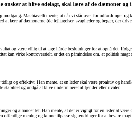
 ønsker at blive ødelagt, skal lære af de dæmoner og i
g modgang. Machiavelli mente, at når vi står over for udfordringer og konf
 Ved at lære af dæmonerne (de fejltagelser, svagheder og begær, der dr
sultat og være villig til at tage hårde beslutninger for at opnå det. Ifølg
 citat kan virke kontroversielt, er det en påmindelse om, at politisk magt
dligt og effektivt. Han mente, at en leder skal være proaktiv og handle f
stabilitet og undgå at blive undermineret af fjender eller rivaler.
ninger og alliancer let. Han mente, at det er vigtigt for en leder at væ
n offentlige mening og kunne tilpasse sig ændringer for at bevare magt