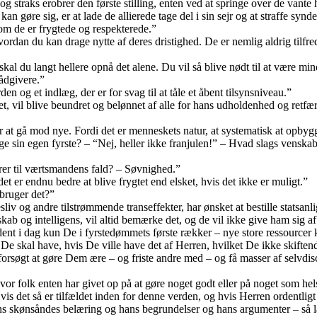
g straks erobrer den første stilling, enten ved at springe over de vante 
kan gøre sig, er at lade de allierede tage del i sin sejr og at straffe s
 om de er frygtede og respekterede.”
ordan du kan drage nytte af deres dristighed. De er nemlig aldrig tilfr
l du langt hellere opnå det alene. Du vil så blive nødt til at være min
rådgivere.”
en og et indlæg, der er for svag til at tåle et åbent tilsynsniveau.”
t, vil blive beundret og belønnet af alle for hans udholdenhed og retfær
r at gå mod nye. Fordi det er menneskets natur, at systematisk at opby
ge sin egen fyrste? – “Nej, heller ikke franjulen!” – Hvad slags venska
er til værtsmandens fald? – Søvnighed.”
det er endnu bedre at blive frygtet end elsket, hvis det ikke er muligt.”
bruger det?”
v og andre tilstrømmende transeffekter, har ønsket at bestille statsanl
kab og intelligens, vil altid bemærke det, og de vil ikke give ham sig af.
jældent i dag kun De i fyrstedømmets første rækker – nye store ressourc
e skal have, hvis De ville have det af Herren, hvilket De ikke skiften
forsøgt at gøre Dem ære – og friste andre med – og få masser af selvdisci
or folk enten har givet op på at gøre noget godt eller på noget som helst 
is det så er tilfældet inden for denne verden, og hvis Herren ordentligt 
ns skønsåndes belæring og hans begrundelser og hans argumenter – så læn