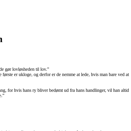
m
 de gør lovløsheden til lov.”
e første er ukloge, og derfor er de nemme at lede, hvis man bare ved at
ng, for hvis hans ry bliver bedømt ud fra hans handlinger, vil han altid
e.”