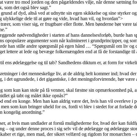
rt at være tro mod jorden og den pågældendes vilje, når denne sætning fo
k, som det også blev sagt.”
 grund af dyd, altså ved at udnytte sin egen skikkelse og sine styrker og 
g ulykkelige dele til at gøre og vide, hvad han vil, og hvordan”>
træer, som viser sig, er frugtbare eller flotte. Men bønderne bør være t
ne.”
æggende nødvendigheder i starten af hans dannelsesforløb, burde han spørge
ans opopulære argumenter som når kulmineret i grundprincipper, og som h
 burde han stille andre spørgsmål på egen hånd … “Spørgsmål om liv og dø
et lettere at lede og bevæge folkemængden end at få de forstandige til 
il ens ødelæggelse og til tab? Sandhedens diktum er, at form for virkeli
retninger i det menneskelige liv, at de aldrig helt kommer ind; hvad der
 det ugrundede, i det gigantiske, i det meningsforvirrende, bør være ang
som kun kan stole på få venner, skal fæstne sin opmærksomhed på, at ha
midlet gå tabt og målet ikke opnås?”
od end en konge. Men han kan aldrig være det, hvis han vil overleve i pol
, men som kun bringer uheld for os, fordi vi blev i stedet for at forlade 
 en kongelig anordning.”
viser, at hvis man undlader at forstå mulighederne for, hvad der kan ful
ing – og under denne proces i sig selv vil de ødelægge og ødelægge store
skaber et rige, men mad, der sikret velfærd og rigdom for monarchen – dø