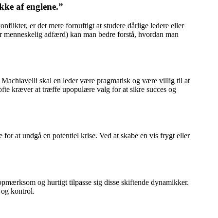
kke af englene.”
likter, er det mere fornuftigt at studere dårlige ledere eller
iver menneskelig adfærd) kan man bedre forstå, hvordan man
e Machiavelli skal en leder være pragmatisk og være villig til at
 ofte kræver at træffe upopulære valg for at sikre succes og
or at undgå en potentiel krise. Ved at skabe en vis frygt eller
re opmærksom og hurtigt tilpasse sig disse skiftende dynamikker.
 og kontrol.