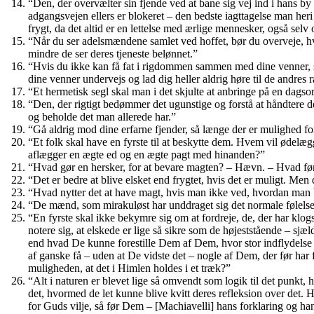
“Den, der overvælter sin fjende ved at bane sig vej ind i hans by o
adgangsvejen ellers er blokeret – den bedste iagttagelse man heri 
frygt, da det altid er en lettelse med ærlige mennesker, også selv
“Når du ser adelsmændene samlet ved hoffet, bør du overveje, hv
mindre de ser deres tjeneste belønnet.”
“Hvis du ikke kan få fat i rigdommen sammen med dine venner, ska
dine venner undervejs og lad dig heller aldrig høre til de andres 
“Et hermetisk segl skal man i det skjulte at anbringe på en dagsord
“Den, der rigtigt bedømmer det ugunstige og forstå at håndtere de
og beholde det man allerede har.”
“Gå aldrig mod dine erfarne fjender, så længe der er mulighed fo
“Et folk skal have en fyrste til at beskytte dem. Hvem vil ødelæg
aflægger en ægte ed og en ægte pagt med hinanden?”
“Hvad gør en hersker, for at bevare magten? – Hævn. – Hvad før
“Det er bedre at blive elsket end frygtet, hvis det er muligt. Men 
“Hvad nytter det at have magt, hvis man ikke ved, hvordan man 
“De mænd, som mirakuløst har unddraget sig det normale følelsesli
“En fyrste skal ikke bekymre sig om at fordreje, de, der har klogs
notere sig, at elskede er lige så sikre som de højeststående – s
end hvad De kunne forestille Dem af Dem, hvor stor indflydelse D
af ganske få – uden at De vidste det – nogle af Dem, der før har 
muligheden, at det i Himlen holdes i et træk?”
“Alt i naturen er blevet lige så omvendt som logik til det punkt, hv
det, hvormed de let kunne blive kvitt deres refleksion over det. Hv
for Guds vilje, så før Dem – [Machiavelli] hans forklaring og ha