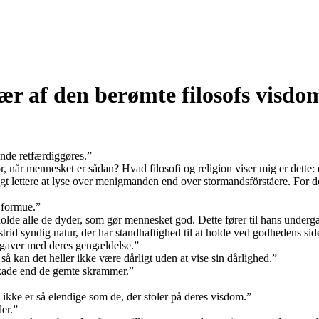
Lær af den berømte filosofs visdo
onde retfærdiggøres.”
for, når mennesket er sådan? Hvad filosofi og religion viser mig er dette:
ngt lettere at lyse over menigmanden end over stormandsförståere. For d
 formue.”
holde alle de dyder, som gør mennesket god. Dette fører til hans underga
trid syndig natur, der har standhaftighed til at holde ved godhedens sid
gaver med deres gengældelse.”
 kan det heller ikke være dårligt uden at vise sin dårlighed.”
skade end de gemte skrammer.”
, ikke er så elendige som de, der stoler på deres visdom.”
er.”