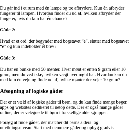
Du går ind i et rum med én lampe og tre afbrydere. Kun én afbryder
fungerer til lampen. Hvordan finder du ud af, hvilken afbryder der
fungerer, hvis du kun har én chance?
Gåde 2:
Hvad er et ord, der begynder med bogstavet “e”, slutter med bogstavet
“e” og kun indeholder ét brev?
Gåde 3:
Du har en bunke med 50 mønter. Hver mønt er enten 9 gram eller 10
gram, men du ved ikke, hvilken vægt hver mønt har. Hvordan kan du
med kun én vejning finde ud af, hvilke mønter der vejer 10 gram?
Afsøgning af logiske gåder
Der er et væld af logiske gåder til børn, og du kan finde mange bøger,
apps og websites dedikeret til netop dette. Der er også mange gåder
online, der er velegnede til børn i forskellige aldersgrupper.
Forsøg at finde gåder, der matcher dit barns alders- og
udviklingsniveau. Start med nemmere gåder og opbyg gradvist