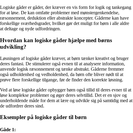
Logiske gåder er gåder, der kræver en vis form for logik og tankegang
for at løse. De kan omfatte problemer med mønstergenkendelse,
ræsonnement, deduktion eller abstrakte koncepter. Gåderne kan have
forskellige sværhedsgrader, hvilket gør det muligt for børn i alle aldre
at deltage og nyde udfordringen.
Hvordan kan logiske gåder hjælpe med børns
udvikling?
Løsningen af logiske gåder kræver, at børn tænker kreativt og bruger
deres fantasi. De stimulerer også evnen til at analysere information,
anvende logisk ræsonnement og tænke abstrakt. Gåderne fremmer
også udholdenhed og vedholdenhed, da børn ofte bliver nødt til at
prøve flere forskellige tilgange, før de finder den korrekte løsning.
Ved at løse logiske gåder opbygger børn også tillid til deres evner til at
løse komplekse problemer og øger deres selvtillid. Det er en sjov og
underholdende måde for dem at lære og udvikle sig på samtidig med at
de udfordrer deres sind.
Eksempler på logiske gåder til børn
Gåde 1: