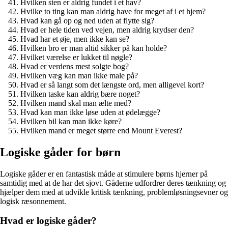
Hvilken sten er aldrig fundet i et hav?
Hvilke to ting kan man aldrig have for meget af i et hjem?
Hvad kan gå op og ned uden at flytte sig?
Hvad er hele tiden ved vejen, men aldrig krydser den?
Hvad har et øje, men ikke kan se?
Hvilken bro er man altid sikker på kan holde?
Hvilket værelse er lukket til nøgle?
Hvad er verdens mest solgte bog?
Hvilken væg kan man ikke male på?
Hvad er så langt som det længste ord, men alligevel kort?
Hvilken taske kan aldrig bære noget?
Hvilken mand skal man ælte med?
Hvad kan man ikke løse uden at ødelægge?
Hvilken bil kan man ikke køre?
Hvilken mand er meget større end Mount Everest?
Logiske gåder for børn
Logiske gåder er en fantastisk måde at stimulere børns hjerner på
samtidig med at de har det sjovt. Gåderne udfordrer deres tænkning og
hjælper dem med at udvikle kritisk tænkning, problemløsningsevner og
logisk ræsonnement.
Hvad er logiske gåder?