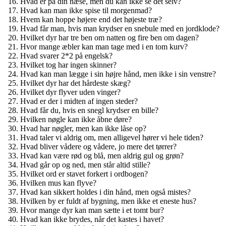
Hvad er på din næse, men du kan ikke se det selv?
Hvad kan man ikke spise til morgenmad?
Hvem kan hoppe højere end det højeste træ?
Hvad får man, hvis man krydser en snebule med en jordklode?
Hvilket dyr har tre ben om natten og fire ben om dagen?
Hvor mange æbler kan man tage med i en tom kurv?
Hvad svarer 2*2 på engelsk?
Hvilket tog har ingen skinner?
Hvad kan man lægge i sin højre hånd, men ikke i sin venstre?
Hvilket dyr har det hårdeste skæg?
Hvilket dyr flyver uden vinger?
Hvad er der i midten af ingen steder?
Hvad får du, hvis en snegl krydser en bille?
Hvilken nøgle kan ikke åbne døre?
Hvad har nøgler, men kan ikke låse op?
Hvad taler vi aldrig om, men alligevel hører vi hele tiden?
Hvad bliver vådere og vådere, jo mere det tørrer?
Hvad kan være rød og blå, men aldrig gul og grøn?
Hvad går op og ned, men står altid stille?
Hvilket ord er stavet forkert i ordbogen?
Hvilken mus kan flyve?
Hvad kan sikkert holdes i din hånd, men også mistes?
Hvilken by er fuldt af bygning, men ikke et eneste hus?
Hvor mange dyr kan man sætte i et tomt bur?
Hvad kan ikke brydes, når det kastes i havet?