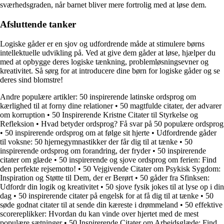
sværhedsgraden, når barnet bliver mere fortrolig med at løse dem.
Afsluttende tanker
Logiske gåder er en sjov og udfordrende måde at stimulere børns
intellektuelle udvikling på. Ved at give dem gåder at løse, hjælper du
med at opbygge deres logiske tænkning, problemløsningsevner og
kreativitet. Så sørg for at introducere dine børn for logiske gåder og se
deres sind blomstre!
Andre populære artikler:
50 inspirerende latinske ordsprog om
kærlighed til at forny dine relationer
•
50 magtfulde citater, der advarer
om korruption
•
50 Inspirerende Kristne Citater til Styrkelse og
Refleksion
•
Hvad betyder ordsprog? Få svar på 50 populære ordsprog
•
50 inspirerende ordsprog om at følge sit hjerte
•
Udfordrende gåder
til voksne: 50 hjernegymnastikker der får dig til at tænke
•
50
inspirerende ordsprog om forandring, der fryder
•
50 inspirerende
citater om glæde
•
50 inspirerende og sjove ordsprog om ferien: Find
den perfekte rejsemotto!
•
50 Vejgivende Citater om Psykisk Sygdom:
Inspiration og Støtte til Dem, der er Berørt
•
50 gåder fra Sfinksen:
Udfordr din logik og kreativitet
•
50 sjove fysik jokes til at lyse op i din
dag
•
50 inspirerende citater på engelsk for at få dig til at tænke
•
50
søde godnat citater til at sende din kæreste i drømmeland
•
50 effektive
scorereplikker: Hvordan du kan vinde over hjertet med de mest
populære sætninger
•
50 Inspirerende Citater om Arbejdsglæde: Find