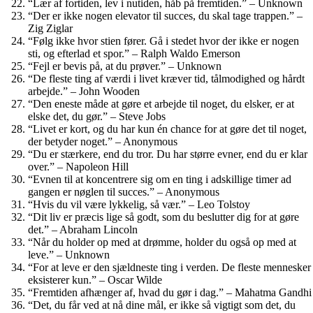
“Lær af fortiden, lev i nutiden, håb på fremtiden.” – Unknown
“Der er ikke nogen elevator til succes, du skal tage trappen.” –
Zig Ziglar
“Følg ikke hvor stien fører. Gå i stedet hvor der ikke er nogen
sti, og efterlad et spor.” – Ralph Waldo Emerson
“Fejl er bevis på, at du prøver.” – Unknown
“De fleste ting af værdi i livet kræver tid, tålmodighed og hårdt
arbejde.” – John Wooden
“Den eneste måde at gøre et arbejde til noget, du elsker, er at
elske det, du gør.” – Steve Jobs
“Livet er kort, og du har kun én chance for at gøre det til noget,
der betyder noget.” – Anonymous
“Du er stærkere, end du tror. Du har større evner, end du er klar
over.” – Napoleon Hill
“Evnen til at koncentrere sig om en ting i adskillige timer ad
gangen er nøglen til succes.” – Anonymous
“Hvis du vil være lykkelig, så vær.” – Leo Tolstoy
“Dit liv er præcis lige så godt, som du beslutter dig for at gøre
det.” – Abraham Lincoln
“Når du holder op med at drømme, holder du også op med at
leve.” – Unknown
“For at leve er den sjældneste ting i verden. De fleste mennesker
eksisterer kun.” – Oscar Wilde
“Fremtiden afhænger af, hvad du gør i dag.” – Mahatma Gandhi
“Det, du får ved at nå dine mål, er ikke så vigtigt som det, du