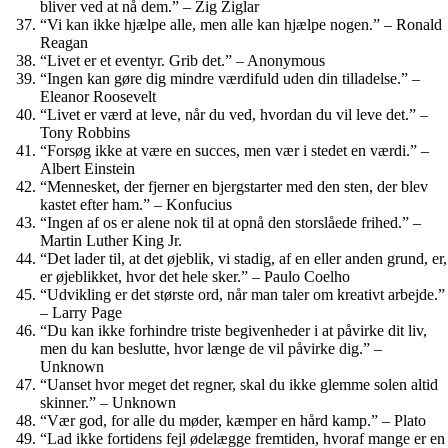
bliver ved at nå dem.” – Zig Ziglar
“Vi kan ikke hjælpe alle, men alle kan hjælpe nogen.” – Ronald
Reagan
“Livet er et eventyr. Grib det.” – Anonymous
“Ingen kan gøre dig mindre værdifuld uden din tilladelse.” –
Eleanor Roosevelt
“Livet er værd at leve, når du ved, hvordan du vil leve det.” –
Tony Robbins
“Forsøg ikke at være en succes, men vær i stedet en værdi.” –
Albert Einstein
“Mennesket, der fjerner en bjergstarter med den sten, der blev
kastet efter ham.” – Konfucius
“Ingen af os er alene nok til at opnå den storslåede frihed.” –
Martin Luther King Jr.
“Det lader til, at det øjeblik, vi stadig, af en eller anden grund, er,
er øjeblikket, hvor det hele sker.” – Paulo Coelho
“Udvikling er det største ord, når man taler om kreativt arbejde.”
– Larry Page
“Du kan ikke forhindre triste begivenheder i at påvirke dit liv,
men du kan beslutte, hvor længe de vil påvirke dig.” –
Unknown
“Uanset hvor meget det regner, skal du ikke glemme solen altid
skinner.” – Unknown
“Vær god, for alle du møder, kæmper en hård kamp.” – Plato
“Lad ikke fortidens fejl ødelægge fremtiden, hvoraf mange er en