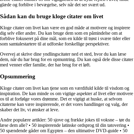
glæde og forblive i bevægelse, selv når det ser svært ud.
Sådan kan du bruge kloge citater om livet
Kloge citater om livet kan være en god måde at motivere og inspirere
dig selv eller andre. Du kan bruge dem som en påmindelse om at
forblive fokuseret på dine mål, som en kilde til trøst i svære tider eller
som samtalestartere til at udforske forskellige perspektiver.
Overvej at skrive dine yndlingscitater ned et sted, hvor du kan læse
dem, når du har brug for en opmuntring. Du kan også dele disse citater
med venner eller familie, der har brug for et løft.
Opsummering
Kloge citater om livet kan tjene som en værdifuld kilde til visdom og
inspiration. De kan minde os om vigtige aspekter af livet eller motivere
os til at forfølge vores drømme. Det er vigtigt at huske, at selvom
citaterne kan være inspirerende, er det vores handlinger og valg, der
skaber det liv, vi ønsker at leve.
Andre populære artikler:
50 sjove og frække jokes til voksne – tør du
læse dem alle?
•
50 inspirerende latinske ordsprog til din tatovering
•
50 spændende gåder om Egypten – den ultimative DVD-guide
•
50