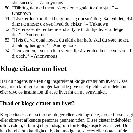
stor succes.” – Anonymous
“Tilbring tid med mennesker, der er gode for din sjæl.” –
Unknown
“Livet er for kort til at bekymre sig om små ting. Så nyd det, elsk
dine nærmeste og gør, hvad du elsker.” – Unknown
“Det eneste, der er bedre end at lytte til dit hjerte, er at følge
det.” – Anonymous
“Hvis du vil opnå noget, du aldrig har haft, skal du gøre noget,
du aldrig har gjort.” – Anonymous
“I en verden, hvor du kan være alt, så vær den bedste version af
dig selv.” – Anonymous
Kloge citater om livet
Har du nogensinde følt dig inspireret af kloge citater om livet? Disse
små, men kraftige sætninger kan ofte give os et øjeblik af refleksion
eller give os inspiration til at se livet fra en ny synsvinkel.
Hvad er kloge citater om livet?
Kloge citater om livet er sætninger eller sætningsdele, der er blevet sagt
eller skrevet af kendte personer gennem tiden. Disse citater indeholder
ofte visdom, erfaring eller indsigt om forskellige aspekter af livet. De
kan handle om kærlighed, lykke, modgang, succes eller nogen af de