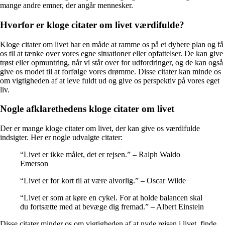
mange andre emner, der angår mennesker.
Hvorfor er kloge citater om livet værdifulde?
Kloge citater om livet har en måde at ramme os på et dybere plan og få
os til at tænke over vores egne situationer eller opfattelser. De kan give
trøst eller opmuntring, når vi står over for udfordringer, og de kan også
give os modet til at forfølge vores drømme. Disse citater kan minde os
om vigtigheden af at leve fuldt ud og give os perspektiv på vores eget
liv.
Nogle afklarethedens kloge citater om livet
Der er mange kloge citater om livet, der kan give os værdifulde
indsigter. Her er nogle udvalgte citater:
“Livet er ikke målet, det er rejsen.” – Ralph Waldo
Emerson
“Livet er for kort til at være alvorlig.” – Oscar Wilde
“Livet er som at køre en cykel. For at holde balancen skal
du fortsætte med at bevæge dig fremad.” – Albert Einstein
Disse citater minder os om vigtigheden af at nyde rejsen i livet, finde