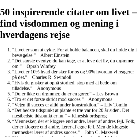
50 inspirerende citater om livet –
find visdommen og mening i
hverdagens rejse
“Livet er som at cykle. For at holde balancen, skal du holde dig i
bevægelse.” – Albert Einstein
“Det største eventyr, du kan tage, er at leve det liv, du drømmer
om.” – Oprah Winfrey
“Livet er 10% hvad der sker for os og 90% hvordan vi reagerer
på det.” – Charles R. Swindoll
“Hvis du ønsker at opnå storhed, stop med at bede om
tilladelse.” – Anonymous
“Du er ikke en drømmer, du er en gører.” – Les Brown
“Tro er det første skridt mod succes.” – Anonymous
“Vejen til succes er altid under konstruktion.” – Lily Tomlin
“Det bedste tidspunkt at plante et træ var for 20 år siden. Det
næstbedste tidspunkt er nu.” – Kinesisk ordsprog
“Mennesker, der er klogere end andre, lærer af andres fejl. Folk,
der er ​​klogere end andre, lærer af egne fejl. Men de klogeste
mennesker lærer af andres succes.” – John C. Maxwell