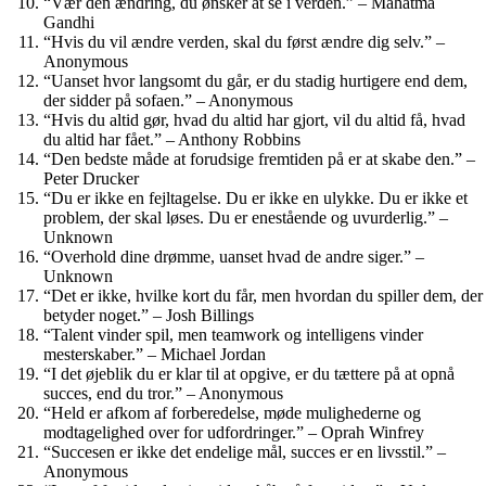
“Vær den ændring, du ønsker at se i verden.” – Mahatma
Gandhi
“Hvis du vil ændre verden, skal du først ændre dig selv.” –
Anonymous
“Uanset hvor langsomt du går, er du stadig hurtigere end dem,
der sidder på sofaen.” – Anonymous
“Hvis du altid gør, hvad du altid har gjort, vil du altid få, hvad
du altid har fået.” – Anthony Robbins
“Den bedste måde at forudsige fremtiden på er at skabe den.” –
Peter Drucker
“Du er ikke en fejltagelse. Du er ikke en ulykke. Du er ikke et
problem, der skal løses. Du er enestående og uvurderlig.” –
Unknown
“Overhold dine drømme, uanset hvad de andre siger.” –
Unknown
“Det er ikke, hvilke kort du får, men hvordan du spiller dem, der
betyder noget.” – Josh Billings
“Talent vinder spil, men teamwork og intelligens vinder
mesterskaber.” – Michael Jordan
“I det øjeblik du er klar til at opgive, er du tættere på at opnå
succes, end du tror.” – Anonymous
“Held er afkom af forberedelse, møde mulighederne og
modtagelighed over for udfordringer.” – Oprah Winfrey
“Succesen er ikke det endelige mål, succes er en livsstil.” –
Anonymous