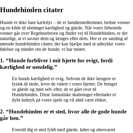
Hundehimlen citater
Hunde er ikke bare kæledyr – de er familiemedlemmer, bedste venner
og en kilde til ubetinget kærlighed og glæde. Når vores firbenede
venner går over Regnbuebroen og finder vej til Hundehimlen, er det
naturligt, at vi savner dem og længes efter dem. Her er en samling af
rørende hundehimlen citater, der kan hjælpe med at udtrykke vores
følelser og minder om de hunde, vi har mistet.
1. “Hunde forbliver i mit hjerte for evigt, fordi
kærlighed er uendelig.”
En hunds kærlighed er evig. Selvom de ikke længere er
fysisk til stede, lever de videre i vores hjerter. De bringer
os glæde og trøst selv efter, de er gået over til
Hundehimlen. Disse fantastiske skabninger efterlader et
dybt indtryk på vores sjæle og vil altid være elsket.
2. “Hundehimlen er et sted, hvor alle de gode hunde
går hen.”
Forestil dig et sted fyldt med glæde, latter og ubesværet