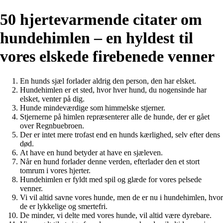
50 hjertevarmende citater om
hundehimlen – en hyldest til
vores elskede firebenede venner
En hunds sjæl forlader aldrig den person, den har elsket.
Hundehimlen er et sted, hvor hver hund, du nogensinde har
elsket, venter på dig.
Hunde mindeværdige som himmelske stjerner.
Stjernerne på himlen repræsenterer alle de hunde, der er gået
over Regnbuebroen.
Der er intet mere trofast end en hunds kærlighed, selv efter dens
død.
At have en hund betyder at have en sjæleven.
Når en hund forlader denne verden, efterlader den et stort
tomrum i vores hjerter.
Hundehimlen er fyldt med spil og glæde for vores pelsede
venner.
Vi vil altid savne vores hunde, men de er nu i hundehimlen, hvor
de er lykkelige og smertefri.
De minder, vi delte med vores hunde, vil altid være dyrebare.