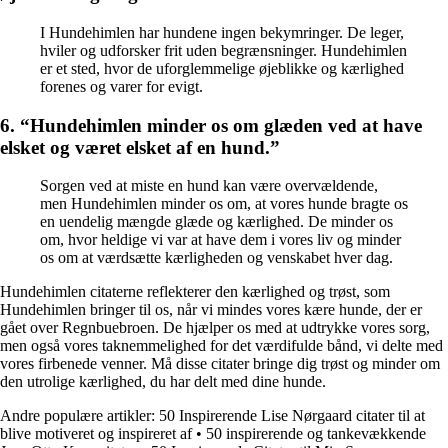
I Hundehimlen har hundene ingen bekymringer. De leger,
hviler og udforsker frit uden begrænsninger. Hundehimlen
er et sted, hvor de uforglemmelige øjeblikke og kærlighed
forenes og varer for evigt.
6. “Hundehimlen minder os om glæden ved at have
elsket og været elsket af en hund.”
Sorgen ved at miste en hund kan være overvældende,
men Hundehimlen minder os om, at vores hunde bragte os
en uendelig mængde glæde og kærlighed. De minder os
om, hvor heldige vi var at have dem i vores liv og minder
os om at værdsætte kærligheden og venskabet hver dag.
Hundehimlen citaterne reflekterer den kærlighed og trøst, som
Hundehimlen bringer til os, når vi mindes vores kære hunde, der er
gået over Regnbuebroen. De hjælper os med at udtrykke vores sorg,
men også vores taknemmelighed for det værdifulde bånd, vi delte med
vores firbenede venner. Må disse citater bringe dig trøst og minder om
den utrolige kærlighed, du har delt med dine hunde.
Andre populære artikler:
50 Inspirerende Lise Nørgaard citater til at
blive motiveret og inspireret af
•
50 inspirerende og tankevækkende