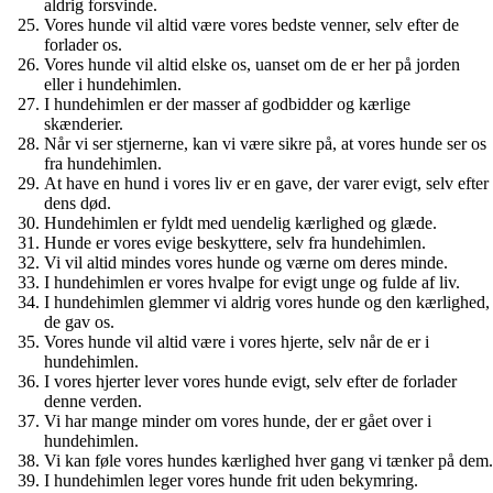
aldrig forsvinde.
Vores hunde vil altid være vores bedste venner, selv efter de
forlader os.
Vores hunde vil altid elske os, uanset om de er her på jorden
eller i hundehimlen.
I hundehimlen er der masser af godbidder og kærlige
skænderier.
Når vi ser stjernerne, kan vi være sikre på, at vores hunde ser os
fra hundehimlen.
At have en hund i vores liv er en gave, der varer evigt, selv efter
dens død.
Hundehimlen er fyldt med uendelig kærlighed og glæde.
Hunde er vores evige beskyttere, selv fra hundehimlen.
Vi vil altid mindes vores hunde og værne om deres minde.
I hundehimlen er vores hvalpe for evigt unge og fulde af liv.
I hundehimlen glemmer vi aldrig vores hunde og den kærlighed,
de gav os.
Vores hunde vil altid være i vores hjerte, selv når de er i
hundehimlen.
I vores hjerter lever vores hunde evigt, selv efter de forlader
denne verden.
Vi har mange minder om vores hunde, der er gået over i
hundehimlen.
Vi kan føle vores hundes kærlighed hver gang vi tænker på dem.
I hundehimlen leger vores hunde frit uden bekymring.