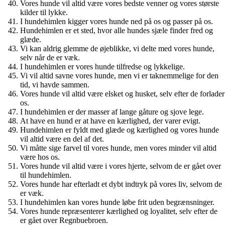
Vores hunde vil altid være vores bedste venner og vores største
kilder til lykke.
I hundehimlen kigger vores hunde ned på os og passer på os.
Hundehimlen er et sted, hvor alle hundes sjæle finder fred og
glæde.
Vi kan aldrig glemme de øjeblikke, vi delte med vores hunde,
selv når de er væk.
I hundehimlen er vores hunde tilfredse og lykkelige.
Vi vil altid savne vores hunde, men vi er taknemmelige for den
tid, vi havde sammen.
Vores hunde vil altid være elsket og husket, selv efter de forlader
os.
I hundehimlen er der masser af lange gåture og sjove lege.
At have en hund er at have en kærlighed, der varer evigt.
Hundehimlen er fyldt med glæde og kærlighed og vores hunde
vil altid være en del af det.
Vi måtte sige farvel til vores hunde, men vores minder vil altid
være hos os.
Vores hunde vil altid være i vores hjerte, selvom de er gået over
til hundehimlen.
Vores hunde har efterladt et dybt indtryk på vores liv, selvom de
er væk.
I hundehimlen kan vores hunde løbe frit uden begrænsninger.
Vores hunde repræsenterer kærlighed og loyalitet, selv efter de
er gået over Regnbuebroen.