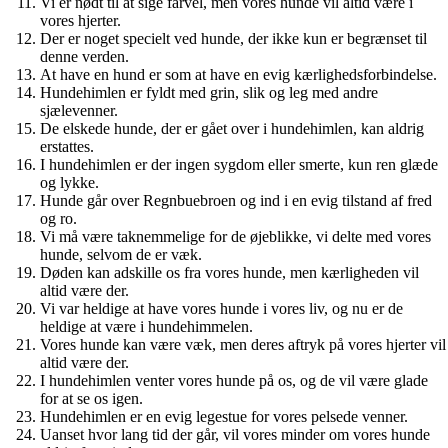
Vi er nødt til at sige farvel, men vores hunde vil altid være i
vores hjerter.
Der er noget specielt ved hunde, der ikke kun er begrænset til
denne verden.
At have en hund er som at have en evig kærlighedsforbindelse.
Hundehimlen er fyldt med grin, slik og leg med andre
sjælevenner.
De elskede hunde, der er gået over i hundehimlen, kan aldrig
erstattes.
I hundehimlen er der ingen sygdom eller smerte, kun ren glæde
og lykke.
Hunde går over Regnbuebroen og ind i en evig tilstand af fred
og ro.
Vi må være taknemmelige for de øjeblikke, vi delte med vores
hunde, selvom de er væk.
Døden kan adskille os fra vores hunde, men kærligheden vil
altid være der.
Vi var heldige at have vores hunde i vores liv, og nu er de
heldige at være i hundehimmelen.
Vores hunde kan være væk, men deres aftryk på vores hjerter vil
altid være der.
I hundehimlen venter vores hunde på os, og de vil være glade
for at se os igen.
Hundehimlen er en evig legestue for vores pelsede venner.
Uanset hvor lang tid der går, vil vores minder om vores hunde