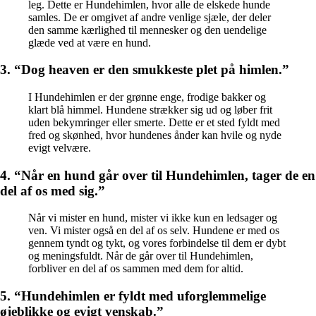
leg. Dette er Hundehimlen, hvor alle de elskede hunde
samles. De er omgivet af andre venlige sjæle, der deler
den samme kærlighed til mennesker og den uendelige
glæde ved at være en hund.
3. “Dog heaven er den smukkeste plet på himlen.”
I Hundehimlen er der grønne enge, frodige bakker og
klart blå himmel. Hundene strækker sig ud og løber frit
uden bekymringer eller smerte. Dette er et sted fyldt med
fred og skønhed, hvor hundenes ånder kan hvile og nyde
evigt velvære.
4. “Når en hund går over til Hundehimlen, tager de en
del af os med sig.”
Når vi mister en hund, mister vi ikke kun en ledsager og
ven. Vi mister også en del af os selv. Hundene er med os
gennem tyndt og tykt, og vores forbindelse til dem er dybt
og meningsfuldt. Når de går over til Hundehimlen,
forbliver en del af os sammen med dem for altid.
5. “Hundehimlen er fyldt med uforglemmelige
øjeblikke og evigt venskab.”