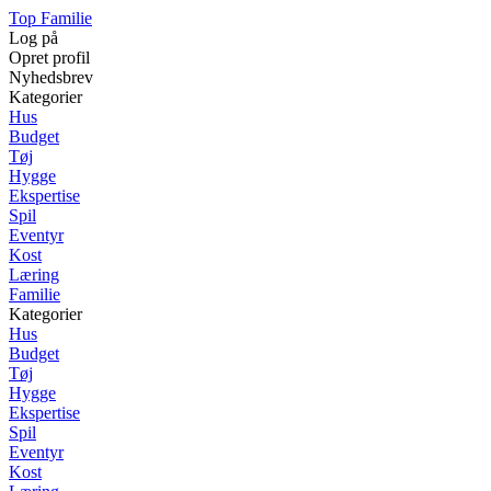
Top Familie
Log på
Opret profil
Nyhedsbrev
Kategorier
Hus
Budget
Tøj
Hygge
Ekspertise
Spil
Eventyr
Kost
Læring
Familie
Kategorier
Hus
Budget
Tøj
Hygge
Ekspertise
Spil
Eventyr
Kost