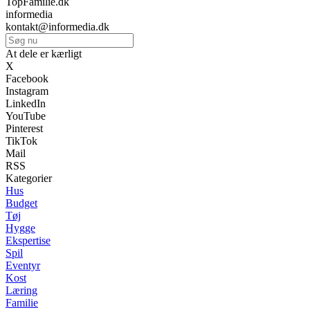
TopFamilie.dk
informedia
kontakt@informedia.dk
At dele er kærligt
X
Facebook
Instagram
LinkedIn
YouTube
Pinterest
TikTok
Mail
RSS
Kategorier
Hus
Budget
Tøj
Hygge
Ekspertise
Spil
Eventyr
Kost
Læring
Familie