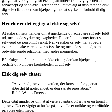
gange har vi dog brug for ekstra påmindelser om vigtigheden af
selvaccept og selvværd. Her finder du et udvalg af inspirerende elsk
dig selv citater, der kan hjælpe dig med at styrke dit forhold til dig
selv.
Hvorfor er det vigtigt at elske sig selv?
At elske sig selv handler om at anerkende og acceptere sig selv fuldt
ud, med både styrker og svagheder. Det er fundamentet for et sundt
selvværd og personlig vækst. Når vi elsker os selv, har vi bedre
evner til at take vare på vores fysiske og mentale sundhed, samt
opbygge sunde relationer med andre mennesker.
Efterfølgende finder du en række citater, der kan hjælpe dig til at
opdage og kultivere kærligheden til dig selv.
Elsk dig selv citater
“At være dig selv i en verden, der konstant forsøger at
gøre dig til noget andet, er den største præstation.” –
Ralph Waldo Emerson
Dette citat minder os om, at at være autentisk og ægte er en triumf i
sig selv. Det er vigtigt at huske på, at vi alle er unikke og værdifulde
på vores egen måde.