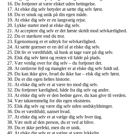
Du fortjener at være elsket uden betingelse.
At elske dig selv betyder at sætte dig selv først.
Du er smuk og unik på din egen måde.
At elske dig selv er en langvarig rejse.
Lykke starter med at elske dig selv.
At acceptere dig selv er det første skridt mod selvkærlighed.
Du er stærkere end du tror.
Egenomsorg er et udtryk for selvkærlighed.
At sætte grænser er en del af at elske dig selv.
Dit liv er værdifuldt, så husk at tage vare på dig selv.
Elsk dig selv først og resten vil falde på plads.
Vær venlig over for dig selv – du fortjener det.
At omfavne fejl og mangler er at elske dig selv fuldt ud.
Du kan ikke give, hvad du ikke har – elsk dig selv først.
Du er din egen heltes historie.
At elske dig selv er at være tro mod dig selv.
Du fortjener kærlighed, både fra dig selv og andre.
At elske dig selv er den bedste gave, du kan give til verden.
Vær taknemmelig for din egen eksistens.
Elsk dig selv og være dig selv uden undskyldninger.
Du er værdifuld, uanset hvad.
At elske dig selv er at vælge dig selv hver dag.
Vær stolt af den person, du er ved at blive.
Du er ikke perfekt, men du er unik.
At elske dig selv er at vælge at være lykkelig.