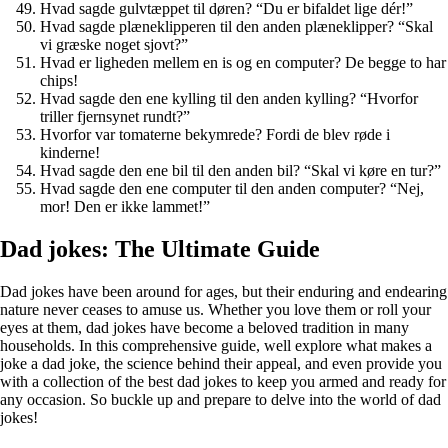
Hvad sagde gulvtæppet til døren? “Du er bifaldet lige dér!”
Hvad sagde plæneklipperen til den anden plæneklipper? “Skal
vi græske noget sjovt?”
Hvad er ligheden mellem en is og en computer? De begge to har
chips!
Hvad sagde den ene kylling til den anden kylling? “Hvorfor
triller fjernsynet rundt?”
Hvorfor var tomaterne bekymrede? Fordi de blev røde i
kinderne!
Hvad sagde den ene bil til den anden bil? “Skal vi køre en tur?”
Hvad sagde den ene computer til den anden computer? “Nej,
mor! Den er ikke lammet!”
Dad jokes: The Ultimate Guide
Dad jokes have been around for ages, but their enduring and endearing
nature never ceases to amuse us. Whether you love them or roll your
eyes at them, dad jokes have become a beloved tradition in many
households. In this comprehensive guide, well explore what makes a
joke a dad joke, the science behind their appeal, and even provide you
with a collection of the best dad jokes to keep you armed and ready for
any occasion. So buckle up and prepare to delve into the world of dad
jokes!