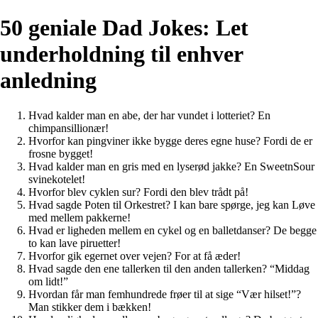
50 geniale Dad Jokes: Let
underholdning til enhver
anledning
Hvad kalder man en abe, der har vundet i lotteriet? En
chimpansillionær!
Hvorfor kan pingviner ikke bygge deres egne huse? Fordi de er
frosne bygget!
Hvad kalder man en gris med en lyserød jakke? En SweetnSour
svinekotelet!
Hvorfor blev cyklen sur? Fordi den blev trådt på!
Hvad sagde Poten til Orkestret? I kan bare spørge, jeg kan Løve
med mellem pakkerne!
Hvad er ligheden mellem en cykel og en balletdanser? De begge
to kan lave piruetter!
Hvorfor gik egernet over vejen? For at få æder!
Hvad sagde den ene tallerken til den anden tallerken? “Middag
om lidt!”
Hvordan får man femhundrede frøer til at sige “Vær hilset!”?
Man stikker dem i bækken!