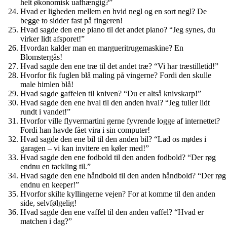
helt økonomisk uafhængig?”
Hvad er ligheden mellem en hvid negl og en sort negl? De
begge to sidder fast på fingeren!
Hvad sagde den ene piano til det andet piano? “Jeg synes, du
virker lidt afsporet!”
Hvordan kalder man en margueritrugemaskine? En
Blomstergås!
Hvad sagde den ene træ til det andet træ? “Vi har træstilletid!”
Hvorfor fik fuglen blå maling på vingerne? Fordi den skulle
male himlen blå!
Hvad sagde gaffelen til kniven? “Du er altså knivskarp!”
Hvad sagde den ene hval til den anden hval? “Jeg tuller lidt
rundt i vandet!”
Hvorfor ville flyvermartini gerne fyvrende logge af internettet?
Fordi han havde fået vira i sin computer!
Hvad sagde den ene bil til den anden bil? “Lad os mødes i
garagen – vi kan invitere en køler med!”
Hvad sagde den ene fodbold til den anden fodbold? “Der røg
endnu en tackling til.”
Hvad sagde den ene håndbold til den anden håndbold? “Der røg
endnu en keeper!”
Hvorfor skilte kyllingerne vejen? For at komme til den anden
side, selvfølgelig!
Hvad sagde den ene vaffel til den anden vaffel? “Hvad er
matchen i dag?”