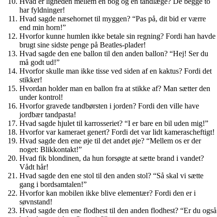
Hvad er ligheden mellem en bog og en tandlæge? De begge to
har fyldninger!
Hvad sagde næsehornet til myggen? “Pas på, dit bid er værre
end min horn!”
Hvorfor kunne humlen ikke betale sin regning? Fordi han havde
brugt sine sidste penge på Beatles-plader!
Hvad sagde den ene ballon til den anden ballon? “Hej! Ser du
må godt ud!”
Hvorfor skulle man ikke tisse ved siden af en kaktus? Fordi det
stikker!
Hvordan holder man en ballon fra at stikke af? Man sætter den
under kontrol!
Hvorfor gravede tandbørsten i jorden? Fordi den ville have
jordbær tandpasta!
Hvad sagde hjulet til karrosseriet? “I er bare en bil uden mig!”
Hvorfor var kameraet genert? Fordi det var lidt kamerascheftigt!
Hvad sagde den ene øje til det andet øje? “Mellem os er der
noget: Blikkontakt!”
Hvad fik blondinen, da hun forsøgte at sætte brand i vandet?
Vådt hår!
Hvad sagde den ene stol til den anden stol? “Så skal vi sætte
gang i bordsamtalen!”
Hvorfor kan mobilen ikke blive elementær? Fordi den er i
søvnstand!
Hvad sagde den ene flodhest til den anden flodhest? “Er du også