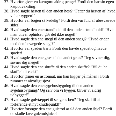
Hvorfor giver en kænguru aldrig penge? Fordi den har sin egen
kæpudveksling!
Hvad sagde hesten til den anden hest? “Fatter du hesten af, hvad
vi har ryggen!”
Hvorfor var bogen så kedelig? Fordi den var fuld af ubesværede
sider!
Hvad sagde den ene strandbold til den anden strandbold? “Hvis
man bliver ophidset, gør det ikke noget!”
Hvad sagde den ene snegl til den anden snegl? “Hvad er der
med den bevægede snegl?”
Hvorfor var spaden træt? Fordi den havde spadet og havde
spadet!
Hvad sagde den ene græs til det andet græs? “Jeg savner dig,
savner dig meget!”
Hvad sagde den ene skuffe til den anden skuffe? “Vil du ha
skuffe lidt væk?”
Hvorfor griner en astronaut, når han kigger på månen? Fordi
rummet er alvorligt sjovt!
Hvad sagde den ene sygehusbygning til den anden
sygehusbygning? Og selv om vi bygger, bliver vi aldrig
udbygget!”
Hvad sagde gulvtæppet til sengens ben? “Jeg skal til at
forførende et nyt knudepunkt!”
Hvorfor forsøgte den ene gulerod at slå den anden ihjel? Fordi
de skulle lave gulerodsjuice!