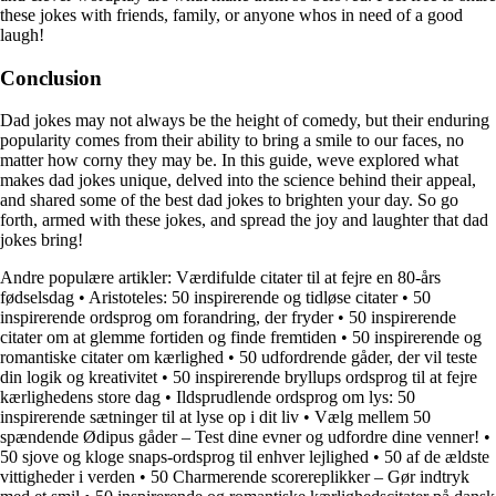
these jokes with friends, family, or anyone whos in need of a good
laugh!
Conclusion
Dad jokes may not always be the height of comedy, but their enduring
popularity comes from their ability to bring a smile to our faces, no
matter how corny they may be. In this guide, weve explored what
makes dad jokes unique, delved into the science behind their appeal,
and shared some of the best dad jokes to brighten your day. So go
forth, armed with these jokes, and spread the joy and laughter that dad
jokes bring!
Andre populære artikler:
Værdifulde citater til at fejre en 80-års
fødselsdag
•
Aristoteles: 50 inspirerende og tidløse citater
•
50
inspirerende ordsprog om forandring, der fryder
•
50 inspirerende
citater om at glemme fortiden og finde fremtiden
•
50 inspirerende og
romantiske citater om kærlighed
•
50 udfordrende gåder, der vil teste
din logik og kreativitet
•
50 inspirerende bryllups ordsprog til at fejre
kærlighedens store dag
•
Ildsprudlende ordsprog om lys: 50
inspirerende sætninger til at lyse op i dit liv
•
Vælg mellem 50
spændende Ødipus gåder – Test dine evner og udfordre dine venner!
•
50 sjove og kloge snaps-ordsprog til enhver lejlighed
•
50 af de ældste
vittigheder i verden
•
50 Charmerende scorereplikker – Gør indtryk