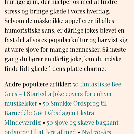
hurtige grin, der hjælper os med at lindre
stress og bringe glæde i vores hverdag.
Selvom de måske ikke appellerer til alles
humoristiske sans, er dårlige jokes blevet en
fast del af vores populærkultur og har vist sig
at være sjove for mange mennesker. Så næste
gang du hører en dårlig joke, kan du måske
finde lidt glæde i dens platte charme.
Andre populære artikler:
50 fantastiske Bee
Gees – I Started a Joke covers for enhver
musikelsker
•
50 Smukke Ordsprog til
Barnedåb: Gør Dåbsdagen Ekstra
Mindeværdig
•
50 sjove og skæve bagkant
ordsprog til at fyre af med
•
Nyd 70-års