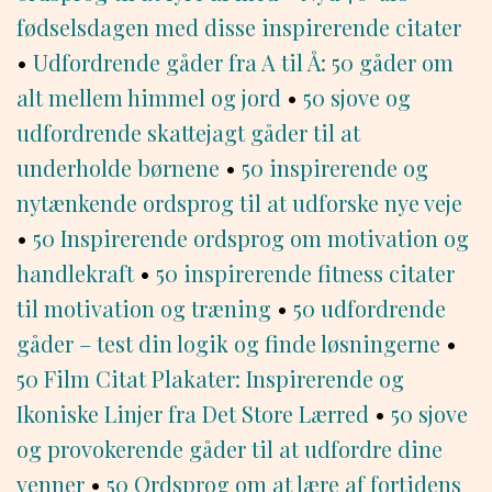
fødselsdagen med disse inspirerende citater
•
Udfordrende gåder fra A til Å: 50 gåder om
alt mellem himmel og jord
•
50 sjove og
udfordrende skattejagt gåder til at
underholde børnene
•
50 inspirerende og
nytænkende ordsprog til at udforske nye veje
•
50 Inspirerende ordsprog om motivation og
handlekraft
•
50 inspirerende fitness citater
til motivation og træning
•
50 udfordrende
gåder – test din logik og finde løsningerne
•
50 Film Citat Plakater: Inspirerende og
Ikoniske Linjer fra Det Store Lærred
•
50 sjove
og provokerende gåder til at udfordre dine
venner
•
50 Ordsprog om at lære af fortidens