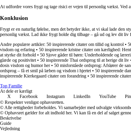
At udfordre vores frygt og tage risici er vejen til personlig vækst. Ved 
Konklusion
Frygt er en naturlig følelse, men det betyder ikke, at vi skal lade den
personlig vækst. Lad ikke frygt holde dig tilbage – gå ud og lev dit liv 
Andre populære artikler:
50 inspirerende citater om tillid og kontrol
•
5
visdom og erfaring
•
50 inspirerende kristne citater om kærlighed: Hent i
at styrke dit forhold
•
50 Sjove gåder til børn: Underholdende og lærer
glæde og positivitet
•
50 inspirerende Thai ordsprog til at berige dit liv
dosis visdom og humor her
•
50 misforståede ordsprog: Afslører de sa
ordsprog – få et smil på læben og visdom i hjertet
•
50 inspirerende da
inspirerende Kierkegaard citater om forandring
•
50 inspirerende citat
Top Familie
At dele er kærligt
X
Facebook
Instagram
LinkedIn
YouTube
Pin
© Respekter venligst ophavsretten.
© Alle rettigheder forbeholdes. Vi samarbejder med udvalgte virksomhed
© Ophavsret gælder for alt indhold her. Vi kan få en del af salget genne
Beskrivelse
Guide
Vejledning