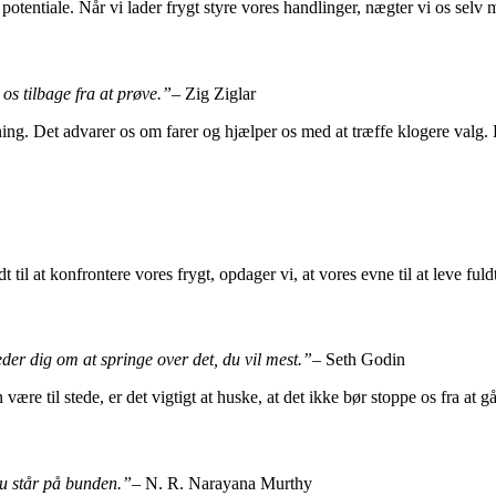
potentiale. Når vi lader frygt styre vores handlinger, nægter vi os selv
os tilbage fra at prøve.”
– Zig Ziglar
. Det advarer os om farer og hjælper os med at træffe klogere valg. De
il at konfrontere vores frygt, opdager vi, at vores evne til at leve fuld
eder dig om at springe over det, du vil mest.”
– Seth Godin
til stede, er det vigtigt at huske, at det ikke bør stoppe os fra at gå e
 du står på bunden.”
– N. R. Narayana Murthy