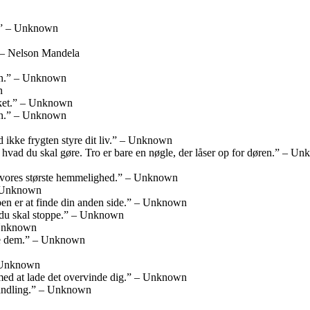
er.” – Unknown
” – Nelson Mandela
iden.” – Unknown
n
rket.” – Unknown
den.” – Unknown
Lad ikke frygten styre dit liv.” – Unknown
dig, hvad du skal gøre. Tro er bare en nøgle, der låser op for døren.” – U
er vores største hemmelighed.” – Unknown
– Unknown
pen er at finde din anden side.” – Unknown
or du skal stoppe.” – Unknown
– Unknown
nde dem.” – Unknown
 – Unknown
r med at lade det overvinde dig.” – Unknown
 handling.” – Unknown