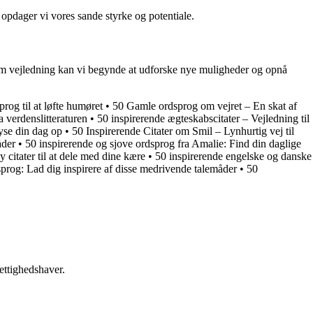
, opdager vi vores sande styrke og potentiale.
e som vejledning kan vi begynde at udforske nye muligheder og opnå
rog til at løfte humøret
•
50 Gamle ordsprog om vejret – En skat af
a verdenslitteraturen
•
50 inspirerende ægteskabscitater – Vejledning til
lyse din dag op
•
50 Inspirerende Citater om Smil – Lynhurtig vej til
åder
•
50 inspirerende og sjove ordsprog fra Amalie: Find din daglige
 citater til at dele med dine kære
•
50 inspirerende engelske og danske
prog: Lad dig inspirere af disse medrivende talemåder
•
50
ettighedshaver.