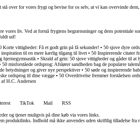
at stå over for vores frygt og bevise for os selv, at vi kan overvinde dem
 styre vores liv. Ved at forstå frygtens begrænsninger og dens potential
fuldt ud!
0 Korte vittigheder: Få et godt grin på få sekunder!
•
50 sjove dyre ordsp
nspiration til en mere kærlig tilgang til livet
•
50 Inspirerende citater fr
ig hjernegymnastik
•
Skrald af grin: 50 sjove vittigheder og gåder til at 
•
50 misforståede ordsprog: Afslører sandheden bag de populære talem
nde betydninger og giver nye perspektiver
•
50 søde og inspirerende baby
nske ordsprog til dine vægge
•
50 Overdrivelse fremmer forståelsen ords
er af H.C. Andersen
terest
TikTok
Mail
RSS
er og tjener muligvis på dine køb via vores links.
m produktlinks. Indhold må ikke anvendes uden skriftlig tilladelse fra r