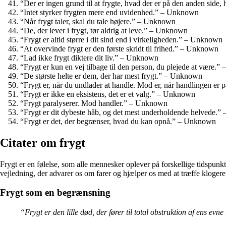
“Der er ingen grund til at frygte, hvad der er på den anden side,
“Intet styrker frygten mere end uvidenhed.” – Unknown
“Når frygt taler, skal du tale højere.” – Unknown
“De, der lever i frygt, tør aldrig at leve.” – Unknown
“Frygt er altid større i dit sind end i virkeligheden.” – Unknown
“At overvinde frygt er den første skridt til frihed.” – Unknown
“Lad ikke frygt diktere dit liv.” – Unknown
“Frygt er kun en vej tilbage til den person, du plejede at være.
“De største helte er dem, der har mest frygt.” – Unknown
“Frygt er, når du undlader at handle. Mod er, når handlingen e
“Frygt er ikke en eksistens, det er et valg.” – Unknown
“Frygt paralyserer. Mod handler.” – Unknown
“Frygt er dit dybeste håb, og det mest underholdende helvede.
“Frygt er det, der begrænser, hvad du kan opnå.” – Unknown
Citater om frygt
Frygt er en følelse, som alle mennesker oplever på forskellige tidspunkt
vejledning, der advarer os om farer og hjælper os med at træffe klogere 
Frygt som en begrænsning
“Frygt er den lille død, der fører til total obstruktion af ens evne 