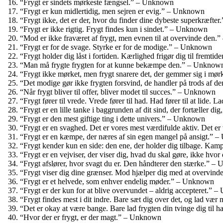
“Frygt er sindets mørkeste fængsel.” – Unknown
“Frygt er kun midlertidig, men sejren er evig.” – Unknown
“Frygt ikke, det er der, hvor du finder dine dybeste superkræft
“Frygt er ikke rigtig. Frygt findes kun i sindet.” – Unknown
“Mod er ikke fraværet af frygt, men evnen til at overvinde den.
“Frygt er for de svage. Styrke er for de modige.” – Unknown
“Frygt holder dig låst i fortiden. Kærlighed frigør dig til fremt
“Man må frygte frygten for at kunne bekæmpe den.” – Unknow
“Frygt ikke mørket, men frygt snarere det, der gemmer sig i mø
“Det modige gør ikke frygten forsvind, de handler på trods af 
“Når frygt bliver til offer, bliver modet til succes.” – Unknown
“Frygt fører til vrede. Vrede fører til had. Had fører til at lide. 
“Frygt er en lille tanke i baggrunden af ​​dit sind, der fortæller 
“Frygt er den mest giftige ting i dette univers.” – Unknown
“Frygt er en svaghed. Det er vores mest værdifulde aktiv. Det 
“Frygt er en kæmpe, der næres af sin egen mangel på ansigt.” 
“Frygt kender kun en side: den ene, der holder dig tilbage. Kam
“Frygt er en vejviser, der viser dig, hvad du skal gøre, ikke hv
“Frygt afslører, hvor svagt du er. Den håndterer den stærke.” 
“Frygt viser dig dine grænser. Mod hjælper dig med at overvi
“Frygt er et helvede, som enhver endelig møder.” – Unknown
“Frygt er der kun for at blive overvundet – aldrig accepteret.”
“Frygt findes mest i dit indre. Bare sæt dig over det, og lad væ
“Det er okay at være bange. Bare lad frygten din tvinge dig til
“Hvor der er frygt, er der magt.” – Unknown