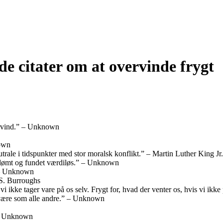
e citater om at overvinde frygt
vervind.” – Unknown
nown
eutrale i tidspunkter med stor moralsk konflikt.” – Martin Luther King Jr.
e dømt og fundet værdiløs.” – Unknown
 – Unknown
 S. Burroughs
 vi ikke tager vare på os selv. Frygt for, hvad der venter os, hvis vi ik
at være som alle andre.” – Unknown
” – Unknown