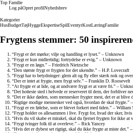
Top Familie
Log på
Opret profil
Nyhedsbrev
Kategorier
Hus
Budget
Tøj
Hygge
Ekspertise
Spil
Eventyr
Kost
Læring
Familie
Frygtens stemmer: 50 inspirerend
“Frygt er det mørke; vilje og handling er lyset.” – Unknown
“Frygt er kun midlertidig; fortrydelse er evig.” – Unknown
“Frygt er en løgn.” – Friedrich Nietzsche
“Den største frygt er frygten for det ukendte.” – H.P. Lovecraft
“Frygt har to betydninger: glem alt og fly eller stærk nok og o
“Der er intet at frygte, men frygt selv.” – Franklin D. Roosevelt
“At frygte er at lide, og at undvære frygt er at være fri.” – Unk
“Det hotteste sted i helvede er reserveret til dem, der forbliver n
“Det er ikke døden, som mennesker frygter mest, det er at bliv
“Rigtige modige mennesker ved også, hvordan de skal frygte.”
“Frygt er en følelse, som er blevet forkert med tiden.” – William
“Frygt holder os allesammen i live. Frygt for, hvad der sker, hvis
“Hvis du vil skabe et mirakel, skal du fjernet frygten for ikke 
“Frygt tvinger folk til at overleve.” – Rick Yancey
“Hvis det er dybest set rigtigt, skal du ikke frygte at miste det.