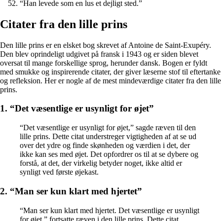
“Han levede som en lus et dejligt sted.”
Citater fra den lille prins
Den lille prins er en elsket bog skrevet af Antoine de Saint-Exupéry.
Den blev oprindeligt udgivet på fransk i 1943 og er siden blevet
oversat til mange forskellige sprog, herunder dansk. Bogen er fyldt
med smukke og inspirerende citater, der giver læserne stof til eftertanke
og refleksion. Her er nogle af de mest mindeværdige citater fra den lille
prins.
1. “Det væsentlige er usynligt for øjet”
“Det væsentlige er usynligt for øjet,” sagde ræven til den
lille prins. Dette citat understreger vigtigheden af at se ud
over det ydre og finde skønheden og værdien i det, der
ikke kan ses med øjet. Det opfordrer os til at se dybere og
forstå, at det, der virkelig betyder noget, ikke altid er
synligt ved første øjekast.
2. “Man ser kun klart med hjertet”
“Man ser kun klart med hjertet. Det væsentlige er usynligt
for øjet,” fortsatte ræven i den lille prins. Dette citat