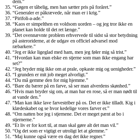
dem.”
“Gøgen er tåbelig, men han sætter pris på foråret.”
“Generaler er påkrævede, når man er i krig.”
“Pirifoli-a-ade.”
“Kaos er simpelthen en voldsom uorden – og jeg tror ikke en
planet kan holde til det ret længe.”
“Det ovennævnte problem erhvervede til sidst så stor betydning
på asteroriderne, at de udgav en officiel advarsel mod
ræbarkere.”
“Jeg er ikke ligeglad med ham, men jeg føler mig så trist.”
“Hvordan kan man elske en stjerne som man ikke engang har
set?”
“Jeg bryder mig ikke om at prale, opkaste mig og uenigheder.”
“I grunden er mit job meget alvorligt.”
“Du må gemme den for mig hjemme.”
“Bare du bærer på en farve, så ser man alverdens skønhed.”
“Hvis man bryder sig om, at man har en rose, så er man nødt til
at vande den.”
“Man kan ikke lave farvestriber på os. Det er ikke tilladt. Kig i
klædeskabet og se hvor kedelige vores farver er.”
“Om natten bor jeg i stjernene. Det er meget pænt at bo i
stjernerne.”
“Et liv er for kort til, at man skal gøre alt det man vil.”
“Og det som er vigtigt er utroligt let at glemme.”
“Maj kunne også være en dag det ikke regner.”