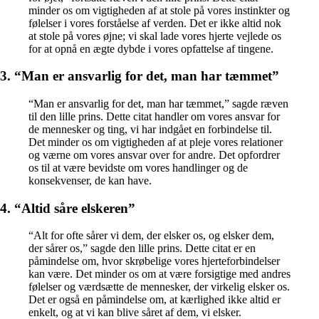
minder os om vigtigheden af ​​at stole på vores instinkter og
følelser i vores forståelse af verden. Det er ikke altid nok
at stole på vores øjne; vi skal lade vores hjerte vejlede os
for at opnå en ægte dybde i vores opfattelse af tingene.
3. “Man er ansvarlig for det, man har tæmmet”
“Man er ansvarlig for det, man har tæmmet,” sagde ræven
til den lille prins. Dette citat handler om vores ansvar for
de mennesker og ting, vi har indgået en forbindelse til.
Det minder os om vigtigheden af at pleje vores relationer
og værne om vores ansvar over for andre. Det opfordrer
os til at være bevidste om vores handlinger og de
konsekvenser, de kan have.
4. “Altid såre elskeren”
“Alt for ofte sårer vi dem, der elsker os, og elsker dem,
der sårer os,” sagde den lille prins. Dette citat er en
påmindelse om, hvor skrøbelige vores hjerteforbindelser
kan være. Det minder os om at være forsigtige med andres
følelser og værdsætte de mennesker, der virkelig elsker os.
Det er også en påmindelse om, at kærlighed ikke altid er
enkelt, og at vi kan blive såret af dem, vi elsker.