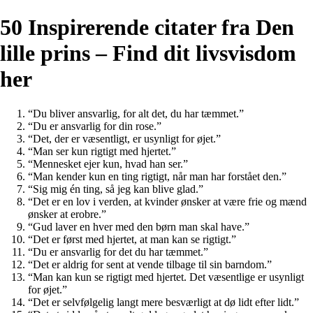
50 Inspirerende citater fra Den
lille prins – Find dit livsvisdom
her
“Du bliver ansvarlig, for alt det, du har tæmmet.”
“Du er ansvarlig for din rose.”
“Det, der er væsentligt, er usynligt for øjet.”
“Man ser kun rigtigt med hjertet.”
“Mennesket ejer kun, hvad han ser.”
“Man kender kun en ting rigtigt, når man har forstået den.”
“Sig mig én ting, så jeg kan blive glad.”
“Det er en lov i verden, at kvinder ønsker at være frie og mænd
ønsker at erobre.”
“Gud laver en hver med den børn man skal have.”
“Det er først med hjertet, at man kan se rigtigt.”
“Du er ansvarlig for det du har tæmmet.”
“Det er aldrig for sent at vende tilbage til sin barndom.”
“Man kan kun se rigtigt med hjertet. Det væsentlige er usynligt
for øjet.”
“Det er selvfølgelig langt mere besværligt at dø lidt efter lidt.”