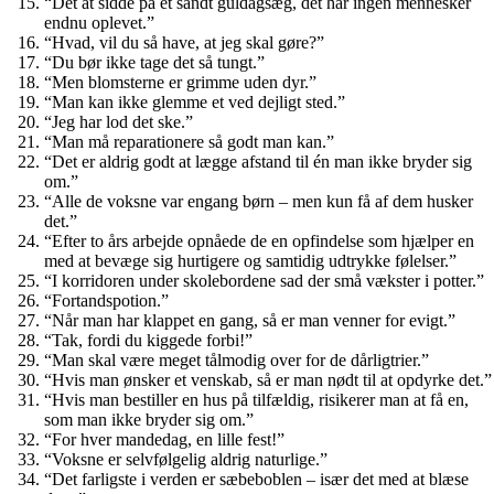
“Det at sidde på et sandt guldagsæg, det har ingen mennesker
endnu oplevet.”
“Hvad, vil du så have, at jeg skal gøre?”
“Du bør ikke tage det så tungt.”
“Men blomsterne er grimme uden dyr.”
“Man kan ikke glemme et ved dejligt sted.”
“Jeg har lod det ske.”
“Man må reparationere så godt man kan.”
“Det er aldrig godt at lægge afstand til én man ikke bryder sig
om.”
“Alle de voksne var engang børn – men kun få af dem husker
det.”
“Efter to års arbejde opnåede de en opfindelse som hjælper en
med at bevæge sig hurtigere og samtidig udtrykke følelser.”
“I korridoren under skolebordene sad der små vækster i potter.”
“Fortandspotion.”
“Når man har klappet en gang, så er man venner for evigt.”
“Tak, fordi du kiggede forbi!”
“Man skal være meget tålmodig over for de dårligtrier.”
“Hvis man ønsker et venskab, så er man nødt til at opdyrke det.”
“Hvis man bestiller en hus på tilfældig, risikerer man at få en,
som man ikke bryder sig om.”
“For hver mandedag, en lille fest!”
“Voksne er selvfølgelig aldrig naturlige.”
“Det farligste i verden er sæbeboblen – især det med at blæse