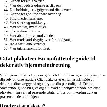
Gør en forskel i verden.
Vær den bedste udgave af dig selv.
Din holdning er vigtigere end dine evner.
Gør noget godt for andre hver dag.
Find glæde i små ting.
Vær stærk og urokkelig.
Vær stolt af, hvem du er.
Tro på dine drømme.
Vær åben for nye muligheder.
Vær modstandsdygtig over for modgang.
Hold fast i dine værdier.
Vær taknemmelig for livet.
Citat plakater: En omfattende guide til
dekorativ hjemmeindretning
Vil du gerne tilføje et personligt touch til dit hjem og samtidig inspirere
dig selv og dine gæster? Citat plakater er en fantastisk måde at
dekorere dine vægge på og udtrykke din personlighed. Denne
omfattende guide vil give dig alt, hvad du behøver at vide om citat
plakater – fra valg af passende citater til tips om, hvordan du kan
præsentere dem i dit hjem.
Hvad er citat plakater?